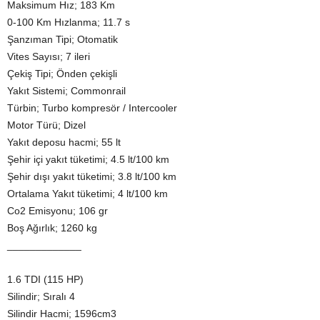
Maksimum Hız; 183 Km
0-100 Km Hızlanma; 11.7 s
Şanzıman Tipi; Otomatik
Vites Sayısı; 7 ileri
Çekiş Tipi; Önden çekişli
Yakıt Sistemi; Commonrail
Türbin; Turbo kompresör / Intercooler
Motor Türü; Dizel
Yakıt deposu hacmi; 55 lt
Şehir içi yakıt tüketimi; 4.5 lt/100 km
Şehir dışı yakıt tüketimi; 3.8 lt/100 km
Ortalama Yakıt tüketimi; 4 lt/100 km
Co2 Emisyonu; 106 gr
Boş Ağırlık; 1260 kg
_____________
1.6 TDI (115 HP)
Silindir; Sıralı 4
Silindir Hacmi; 1596cm3