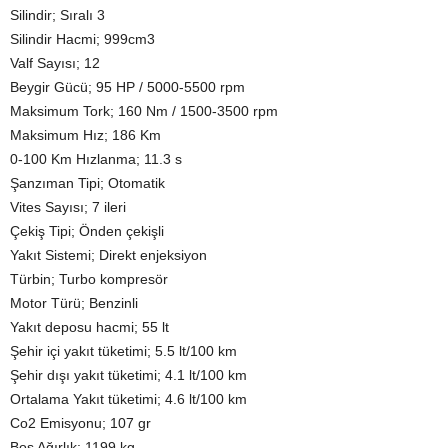
Silindir; Sıralı 3
Silindir Hacmi; 999cm3
Valf Sayısı; 12
Beygir Gücü; 95 HP / 5000-5500 rpm
Maksimum Tork; 160 Nm / 1500-3500 rpm
Maksimum Hız; 186 Km
0-100 Km Hızlanma; 11.3 s
Şanzıman Tipi; Otomatik
Vites Sayısı; 7 ileri
Çekiş Tipi; Önden çekişli
Yakıt Sistemi; Direkt enjeksiyon
Türbin; Turbo kompresör
Motor Türü; Benzinli
Yakıt deposu hacmi; 55 lt
Şehir içi yakıt tüketimi; 5.5 lt/100 km
Şehir dışı yakıt tüketimi; 4.1 lt/100 km
Ortalama Yakıt tüketimi; 4.6 lt/100 km
Co2 Emisyonu; 107 gr
Boş Ağırlık; 1199 kg