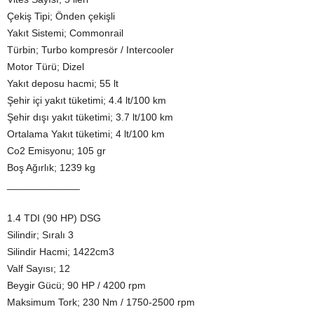
Çekiş Tipi; Önden çekişli
Yakıt Sistemi; Commonrail
Türbin; Turbo kompresör / Intercooler
Motor Türü; Dizel
Yakıt deposu hacmi; 55 lt
Şehir içi yakıt tüketimi; 4.4 lt/100 km
Şehir dışı yakıt tüketimi; 3.7 lt/100 km
Ortalama Yakıt tüketimi; 4 lt/100 km
Co2 Emisyonu; 105 gr
Boş Ağırlık; 1239 kg
_____________
1.4 TDI (90 HP) DSG
Silindir; Sıralı 3
Silindir Hacmi; 1422cm3
Valf Sayısı; 12
Beygir Gücü; 90 HP / 4200 rpm
Maksimum Tork; 230 Nm / 1750-2500 rpm