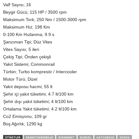
Valf Sayısı; 16
Beygir Gücü; 115 HP / 3500 rpm
Maksimum Tork; 250 Nm / 1500-3000 rpm
Maksimum Hız; 198 Km
0-100 Km Hızlanma; 9.9 s
Şanzıman Tipi; Düz Vites
Vites Sayısı; 5 ileri
Çekiş Tipi; Önden çekişli
Yakıt Sistemi; Commonrail
Türbin; Turbo kompresör / Intercooler
Motor Türü; Dizel
Yakıt deposu hacmi; 55 lt
Şehir içi yakıt tüketimi; 4.7 lt/100 km
Şehir dışı yakıt tüketimi; 4 lt/100 km
Ortalama Yakıt tüketimi; 4.2 lt/100 km
Co2 Emisyonu; 109 gr
Boş Ağırlık; 1290 kg
ETIKETLER
ARABATEKNIKBILGI
BSEGMENT
GUNCEL
HATCHBACK
SKODA