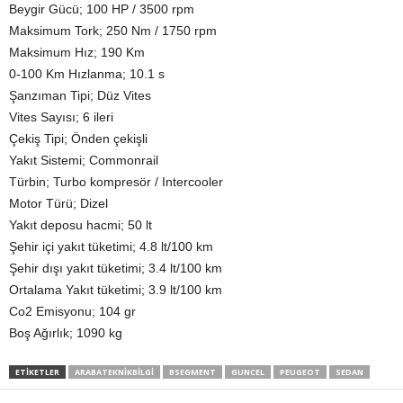
Beygir Gücü; 100 HP / 3500 rpm
Maksimum Tork; 250 Nm / 1750 rpm
Maksimum Hız; 190 Km
0-100 Km Hızlanma; 10.1 s
Şanzıman Tipi; Düz Vites
Vites Sayısı; 6 ileri
Çekiş Tipi; Önden çekişli
Yakıt Sistemi; Commonrail
Türbin; Turbo kompresör / Intercooler
Motor Türü; Dizel
Yakıt deposu hacmi; 50 lt
Şehir içi yakıt tüketimi; 4.8 lt/100 km
Şehir dışı yakıt tüketimi; 3.4 lt/100 km
Ortalama Yakıt tüketimi; 3.9 lt/100 km
Co2 Emisyonu; 104 gr
Boş Ağırlık; 1090 kg
ETIKETLER
ARABATEKNIKBILGI
BSEGMENT
GUNCEL
PEUGEOT
SEDAN