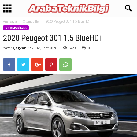
Ana Sayfa
Otomobiller
2020 Peugeot 301 1.5 BlueHDi
OTOMOBILLER
2020 Peugeot 301 1.5 BlueHDi
Yazar
Çağkan Er
-
14 Şubat 2026
5429
0