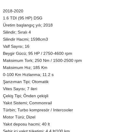
2018-2020
1.6 TDI (95 HP) DSG
Üretim başlangıç yılı; 2018
Silindir; Sıralı 4
Silindir Hacmi; 1598cm3
Valf Sayısı; 16
Beygir Gücü; 95 HP / 2750-4600 rpm
Maksimum Tork; 250 Nm / 1500-2500 rpm
Maksimum Hız; 185 Km
0-100 Km Hızlanma; 11.2 s
Şanzıman Tipi; Otomatik
Vites Sayısı; 7 ileri
Çekiş Tipi; Önden çekişli
Yakıt Sistemi; Commonrail
Türbin; Turbo kompresör / Intercooler
Motor Türü; Dizel
Yakıt deposu hacmi; 40 lt
Şehir içi yakıt tüketimi; 4.4 lt/100 km