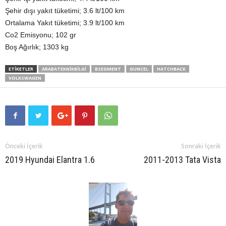
Şehir dışı yakıt tüketimi; 3.6 lt/100 km
Ortalama Yakıt tüketimi; 3.9 lt/100 km
Co2 Emisyonu; 102 gr
Boş Ağırlık; 1303 kg
ETIKETLER
ARABATEKNIKBILGI
BSEGMENT
GUNCEL
HATCHBACK
VOLKSWAGEN
Önceki İçerik
Sonraki İçerik
2019 Hyundai Elantra 1.6
2011-2013 Tata Vista