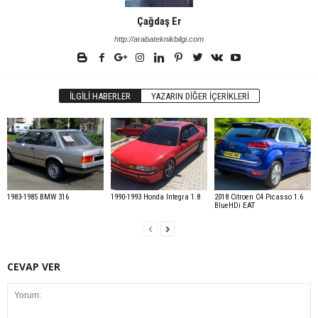
Çağdaş Er
http://arabateknikbilgi.com
İLGILI HABERLER
YAZARIN DIĞER İÇERIKLERI
1983-1985 BMW 316
1990-1993 Honda Integra 1.8
2018 Citroen C4 Picasso 1.6
BlueHDi EAT
CEVAP VER