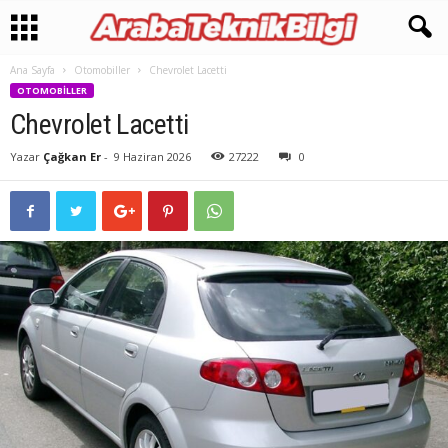
Ana Sayfa
Otomobiller
Chevrolet Lacetti
OTOMOBILLER
Chevrolet Lacetti
Yazar
Çağkan Er
-
9 Haziran 2026
27222
0