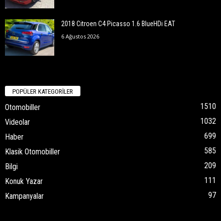
2018 Citroen C4 Picasso 1.6 BlueHDi EAT
6 Ağustos 2026
POPÜLER KATEGORİLER
1510
Otomobiller
1032
Videolar
699
Haber
585
Klasik Otomobiller
209
Bilgi
111
Konuk Yazar
97
Kampanyalar