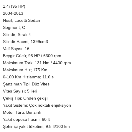
1.4i (95 HP)
2004-2013
Nesil; Lacetti Sedan
Segment; C
Silindir; Sıralı 4
Silindir Hacmi; 1399cm3
Valf Sayısı; 16
Beygir Gücü; 95 HP / 6300 rpm
Maksimum Tork; 131 Nm / 4400 rpm
Maksimum Hız; 175 Km
0-100 Km Hızlanma; 11.6 s
Şanzıman Tipi; Düz Vites
Vites Sayısı; 5 ileri
Çekiş Tipi; Önden çekişli
Yakıt Sistemi; Çok noktalı enjeksiyon
Motor Türü; Benzinli
Yakıt deposu hacmi; 60 lt
Şehir içi yakıt tüketimi; 9.8 lt/100 km