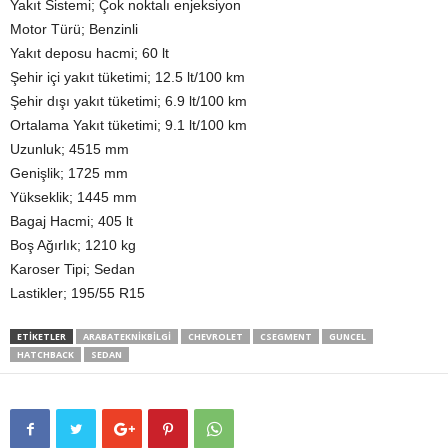
Yakıt Sistemi; Çok noktalı enjeksiyon
Motor Türü; Benzinli
Yakıt deposu hacmi; 60 lt
Şehir içi yakıt tüketimi; 12.5 lt/100 km
Şehir dışı yakıt tüketimi; 6.9 lt/100 km
Ortalama Yakıt tüketimi; 9.1 lt/100 km
Uzunluk; 4515 mm
Genişlik; 1725 mm
Yükseklik; 1445 mm
Bagaj Hacmi; 405 lt
Boş Ağırlık; 1210 kg
Karoser Tipi; Sedan
Lastikler; 195/55 R15
ETIKETLER
ARABATEKNIKBILGI
CHEVROLET
CSEGMENT
GUNCEL
HATCHBACK
SEDAN