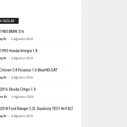
N YAZILAR
-1985 BMW 316
ş Er
-
6 Ağustos 2026
1993 Honda Integra 1.8
ş Er
-
6 Ağustos 2026
Citroen C4 Picasso 1.6 BlueHDi EAT
ş Er
-
6 Ağustos 2026
2016 Skoda Citigo 1.0
n Er
-
6 Ağustos 2026
2018 Ford Ranger 2.2L Duratorq TDCİ 4×4 XLT
ş Er
-
6 Ağustos 2026