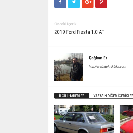
Önceki İçerik
2019 Ford Fiesta 1.0 AT
Çağkan Er
http://arabateknikbilgi.com
İLGILI HABERLER
YAZARIN DIĞER İÇERIKLER