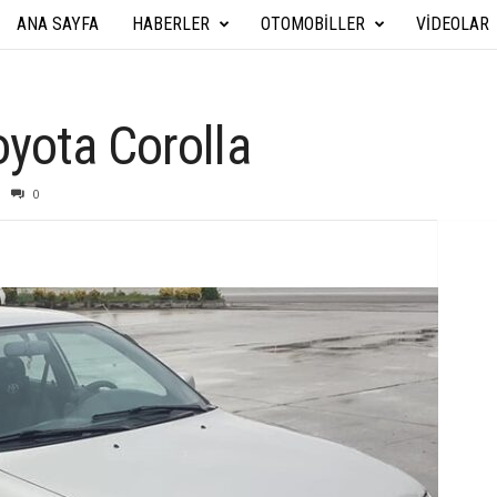
ANA SAYFA
HABERLER
OTOMOBILLER
VIDEOLAR
A
r
a
yota Corolla
b
0
a
T
e
k
n
i