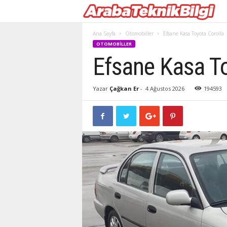
Ana Sayfa
Otomobiller
Efsane Kasa Toyota Corolla
OTOMOBILLER
Efsane Kasa To
Yazar
Çağkan Er
-
4 Ağustos 2026
194593