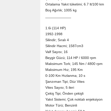
Ortalama Yakıt tüketimi; 6.7 lt/100 km
Boş Ağırlık; 1005 kg
_____________
1.6i (114 HP)
1992-1998
Silindir; Sıralı 4
Silindir Hacmi; 1587cm3
Valf Sayısı; 16
Beygir Gücü; 114 HP / 6000 rpm
Maksimum Tork; 145 Nm / 4800 rpm
Maksimum Hız; 195 Km
0-100 Km Hızlanma; 10 s
Şanzıman Tipi; Düz Vites
Vites Sayısı; 5 ileri
Çekiş Tipi; Önden çekişli
Yakıt Sistemi; Çok noktalı enjeksiyon
Motor Türü; Benzinli