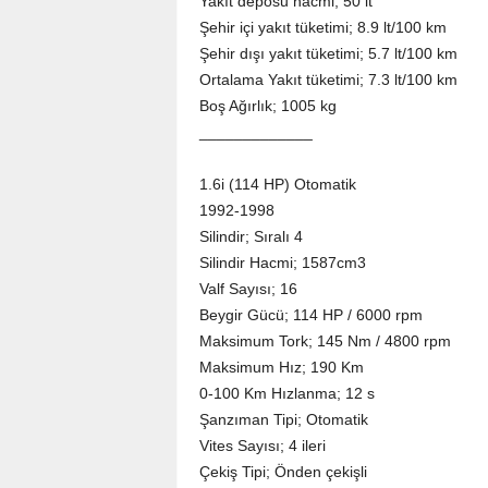
Yakıt deposu hacmi; 50 lt
Şehir içi yakıt tüketimi; 8.9 lt/100 km
Şehir dışı yakıt tüketimi; 5.7 lt/100 km
Ortalama Yakıt tüketimi; 7.3 lt/100 km
Boş Ağırlık; 1005 kg
_____________
1.6i (114 HP) Otomatik
1992-1998
Silindir; Sıralı 4
Silindir Hacmi; 1587cm3
Valf Sayısı; 16
Beygir Gücü; 114 HP / 6000 rpm
Maksimum Tork; 145 Nm / 4800 rpm
Maksimum Hız; 190 Km
0-100 Km Hızlanma; 12 s
Şanzıman Tipi; Otomatik
Vites Sayısı; 4 ileri
Çekiş Tipi; Önden çekişli