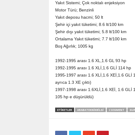
Yakıt Sistemi; Çok noktalı enjeksiyon
Motor Türü; Benzinli
Yakıt deposu hacmi; 50 lt
Şehir içi yakıt tüketimi; 8.6 lt/100 km
Şehir dışı yakıt tüketimi; 5.8 lt/100 km
Ortalama Yakıt tüketimi; 7.7 lt/100 km
Boş Ağırlık; 1005 kg
1992-1995 arası 1.6 XL,1.6 GL 93 hp
1992-1995 arası 1.6 XLİ,1.6 GLİ 114 hp
1995-1997 arası 1.6 XLİ,1.6 XEİ,1.6 GLİ 1
ayrıca 1.3 XE çıktı)
1997-1998 arası 1.6XLİ,1.6 XEİ, 1.6 GLİ 
105 hp e düşürüldü)
ETIKETLER
ARABATEKNIKBILGI
CSEGMENT
GUN