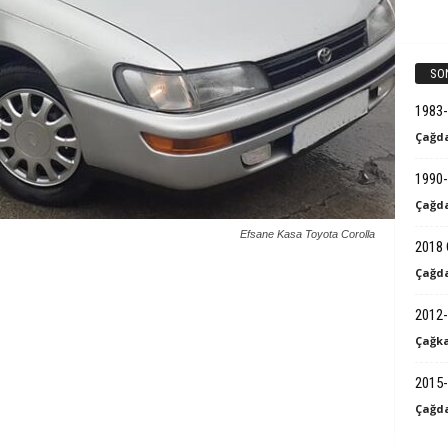
k
B
SO
i
1983
Çağda
l
1990-
g
Çağda
i
Efsane Kasa Toyota Corolla
2018 
Çağda
2012-
Çağka
2015-
Çağda