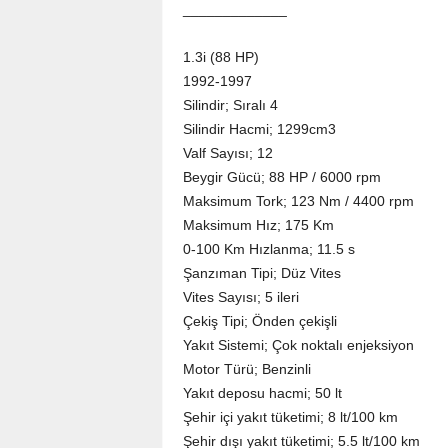
_____________
1.3i (88 HP)
1992-1997
Silindir; Sıralı 4
Silindir Hacmi; 1299cm3
Valf Sayısı; 12
Beygir Gücü; 88 HP / 6000 rpm
Maksimum Tork; 123 Nm / 4400 rpm
Maksimum Hız; 175 Km
0-100 Km Hızlanma; 11.5 s
Şanzıman Tipi; Düz Vites
Vites Sayısı; 5 ileri
Çekiş Tipi; Önden çekişli
Yakıt Sistemi; Çok noktalı enjeksiyon
Motor Türü; Benzinli
Yakıt deposu hacmi; 50 lt
Şehir içi yakıt tüketimi; 8 lt/100 km
Şehir dışı yakıt tüketimi; 5.5 lt/100 km