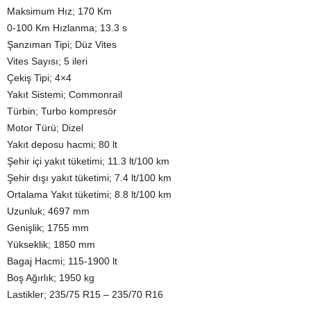
Maksimum Hız; 170 Km
0-100 Km Hızlanma; 13.3 s
Şanzıman Tipi; Düz Vites
Vites Sayısı; 5 ileri
Çekiş Tipi; 4×4
Yakıt Sistemi; Commonrail
Türbin; Turbo kompresör
Motor Türü; Dizel
Yakıt deposu hacmi; 80 lt
Şehir içi yakıt tüketimi; 11.3 lt/100 km
Şehir dışı yakıt tüketimi; 7.4 lt/100 km
Ortalama Yakıt tüketimi; 8.8 lt/100 km
Uzunluk; 4697 mm
Genişlik; 1755 mm
Yükseklik; 1850 mm
Bagaj Hacmi; 115-1900 lt
Boş Ağırlık; 1950 kg
Lastikler; 235/75 R15 – 235/70 R16