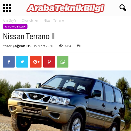
Ana Sayfa
Otomobiller
Nissan Terrano II
OTOMOBILLER
Nissan Terrano II
Yazar
Çağkan Er
-
15 Mart 2026
9784
0