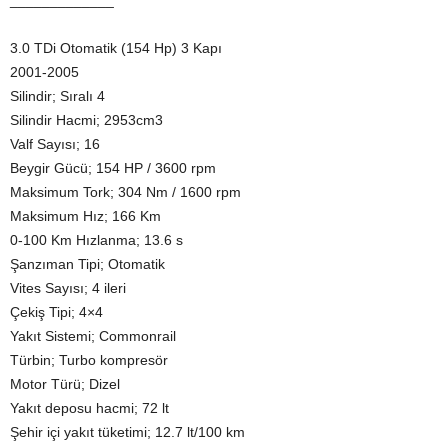
_____________
3.0 TDi Otomatik (154 Hp) 3 Kapı
2001-2005
Silindir; Sıralı 4
Silindir Hacmi; 2953cm3
Valf Sayısı; 16
Beygir Gücü; 154 HP / 3600 rpm
Maksimum Tork; 304 Nm / 1600 rpm
Maksimum Hız; 166 Km
0-100 Km Hızlanma; 13.6 s
Şanzıman Tipi; Otomatik
Vites Sayısı; 4 ileri
Çekiş Tipi; 4×4
Yakıt Sistemi; Commonrail
Türbin; Turbo kompresör
Motor Türü; Dizel
Yakıt deposu hacmi; 72 lt
Şehir içi yakıt tüketimi; 12.7 lt/100 km