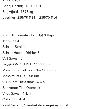
Yükseklik; 1850 mm
Bagaj Hacmi; 115-1900 lt
Boş Ağırlık; 1875 kg
Lastikler; 235/75 R15 – 235/70 R16
_____________
2.7 TDi Otomatik (125 Hp) 3 Kapı
1996-2004
Silindir; Sıralı 4
Silindir Hacmi; 2664cm3
Valf Sayısı; 8
Beygir Gücü; 125 HP / 3600 rpm
Maksimum Tork; 278 Nm / 2000 rpm
Maksimum Hız; 158 Km
0-100 Km Hızlanma; 16.5 s
Şanzıman Tipi; Otomatik
Vites Sayısı; 4 ileri
Çekiş Tipi; 4×4
Yakıt Sistemi; Standart dizel enjeksiyon (SDI)