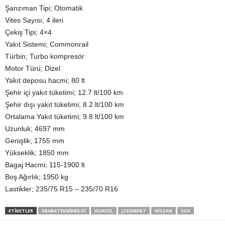
Şanzıman Tipi; Otomatik
Vites Sayısı; 4 ileri
Çekiş Tipi; 4×4
Yakıt Sistemi; Commonrail
Türbin; Turbo kompresör
Motor Türü; Dizel
Yakıt deposu hacmi; 80 lt
Şehir içi yakıt tüketimi; 12.7 lt/100 km
Şehir dışı yakıt tüketimi; 8.2 lt/100 km
Ortalama Yakıt tüketimi; 9.8 lt/100 km
Uzunluk; 4697 mm
Genişlik; 1755 mm
Yükseklik; 1850 mm
Bagaj Hacmi; 115-1900 lt
Boş Ağırlık; 1950 kg
Lastikler; 235/75 R15 – 235/70 R16
ETIKETLER
ARABATEKNIKBILGI
GUNCEL
JSEGMENT
NISSAN
SUV