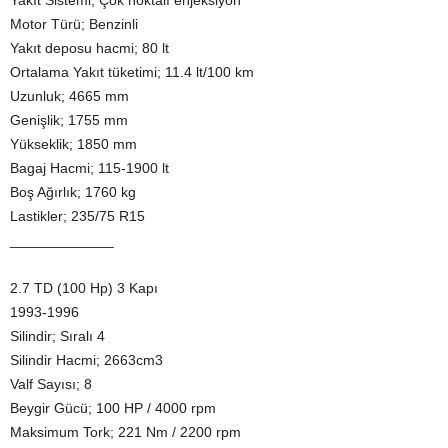
Yakıt Sistemi; Çok noktalı enjeksiyon
Motor Türü; Benzinli
Yakıt deposu hacmi; 80 lt
Ortalama Yakıt tüketimi; 11.4 lt/100 km
Uzunluk; 4665 mm
Genişlik; 1755 mm
Yükseklik; 1850 mm
Bagaj Hacmi; 115-1900 lt
Boş Ağırlık; 1760 kg
Lastikler; 235/75 R15
_____________
2.7 TD (100 Hp) 3 Kapı
1993-1996
Silindir; Sıralı 4
Silindir Hacmi; 2663cm3
Valf Sayısı; 8
Beygir Gücü; 100 HP / 4000 rpm
Maksimum Tork; 221 Nm / 2200 rpm