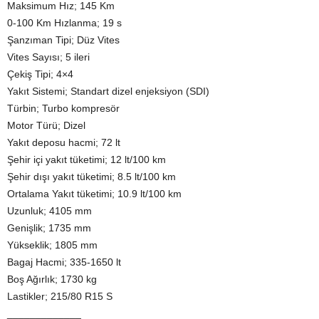
Maksimum Hız; 145 Km
0-100 Km Hızlanma; 19 s
Şanzıman Tipi; Düz Vites
Vites Sayısı; 5 ileri
Çekiş Tipi; 4×4
Yakıt Sistemi; Standart dizel enjeksiyon (SDI)
Türbin; Turbo kompresör
Motor Türü; Dizel
Yakıt deposu hacmi; 72 lt
Şehir içi yakıt tüketimi; 12 lt/100 km
Şehir dışı yakıt tüketimi; 8.5 lt/100 km
Ortalama Yakıt tüketimi; 10.9 lt/100 km
Uzunluk; 4105 mm
Genişlik; 1735 mm
Yükseklik; 1805 mm
Bagaj Hacmi; 335-1650 lt
Boş Ağırlık; 1730 kg
Lastikler; 215/80 R15 S
_____________