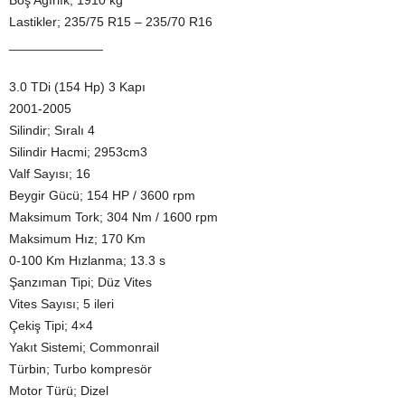
Boş Ağırlık; 1910 kg
Lastikler; 235/75 R15 – 235/70 R16
_____________
3.0 TDi (154 Hp) 3 Kapı
2001-2005
Silindir; Sıralı 4
Silindir Hacmi; 2953cm3
Valf Sayısı; 16
Beygir Gücü; 154 HP / 3600 rpm
Maksimum Tork; 304 Nm / 1600 rpm
Maksimum Hız; 170 Km
0-100 Km Hızlanma; 13.3 s
Şanzıman Tipi; Düz Vites
Vites Sayısı; 5 ileri
Çekiş Tipi; 4×4
Yakıt Sistemi; Commonrail
Türbin; Turbo kompresör
Motor Türü; Dizel