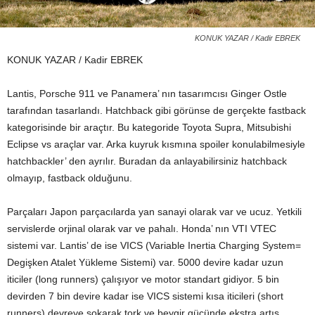
KONUK YAZAR / Kadir EBREK
KONUK YAZAR / Kadir EBREK
Lantis, Porsche 911 ve Panamera’ nın tasarımcısı Ginger Ostle
tarafından tasarlandı. Hatchback gibi görünse de gerçekte fastback
kategorisinde bir araçtır. Bu kategoride Toyota Supra, Mitsubishi
Eclipse vs araçlar var. Arka kuyruk kısmına spoiler konulabilmesiyle
hatchbackler’ den ayrılır. Buradan da anlayabilirsiniz hatchback
olmayıp, fastback olduğunu.
Parçaları Japon parçacılarda yan sanayi olarak var ve ucuz. Yetkili
servislerde orjinal olarak var ve pahalı. Honda’ nın VTI VTEC
sistemi var. Lantis’ de ise VICS (Variable Inertia Charging System=
Degişken Atalet Yükleme Sistemi) var. 5000 devire kadar uzun
iticiler (long runners) çalışıyor ve motor standart gidiyor. 5 bin
devirden 7 bin devire kadar ise VICS sistemi kısa iticileri (short
runners) devreye sokarak tork ve beygir gücünde ekstra artış