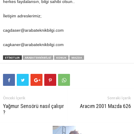
herkes faydalansın, bilgi sahibi olsun..
İletişim adreslerimiz;
cagdaser@arabateknikbilgi.com
cagkaner@arabateknikbilgi.com
ETIKETLER
ARABATEKNIKBILGI
KONUK
MAZDA
Önceki İçerik
Sonraki İçerik
Yağmur Sensörü nasıl çalışır
Aracım 2001 Mazda 626
?