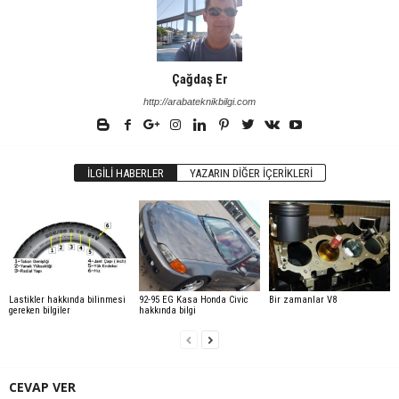
Çağdaş Er
http://arabateknikbilgi.com
İLGILI HABERLER
YAZARIN DIĞER İÇERIKLERI
Lastikler hakkında bilinmesi
92-95 EG Kasa Honda Civic
Bir zamanlar V8
gereken bilgiler
hakkında bilgi
CEVAP VER