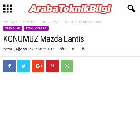
Ana Sayfa
Yazarlar
Konuk Yazar
KONUMUZ Mazda Lantis
YAZARLAR
KONUK YAZAR
KONUMUZ Mazda Lantis
Yazar
Çağdaş Er
-
2 Mart 2017
23919
0