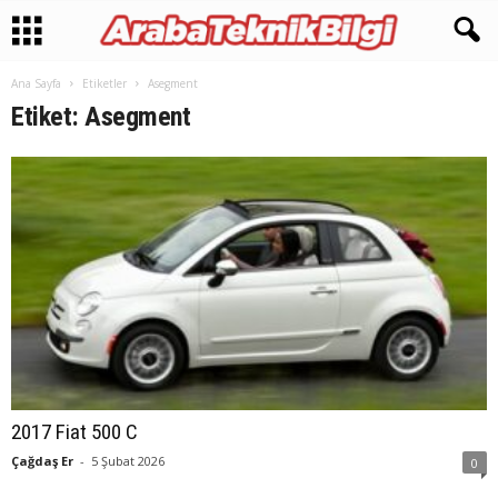
Ana Sayfa
Etiketler
Asegment
Etiket: Asegment
2017 Fiat 500 C
Çağdaş Er
-
5 Şubat 2026
0