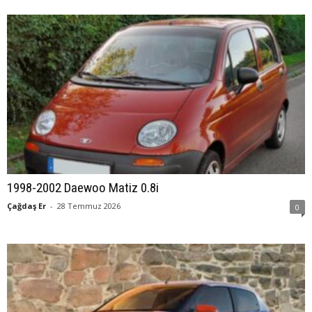
1998-2002 Daewoo Matiz 0.8i
Çağdaş Er
-
28 Temmuz 2026
0