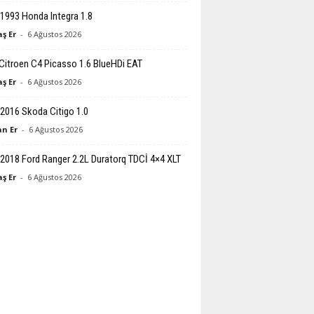
1993 Honda Integra 1.8
ş Er
-
6 Ağustos 2026
Citroen C4 Picasso 1.6 BlueHDi EAT
ş Er
-
6 Ağustos 2026
2016 Skoda Citigo 1.0
n Er
-
6 Ağustos 2026
2018 Ford Ranger 2.2L Duratorq TDCİ 4×4 XLT
ş Er
-
6 Ağustos 2026