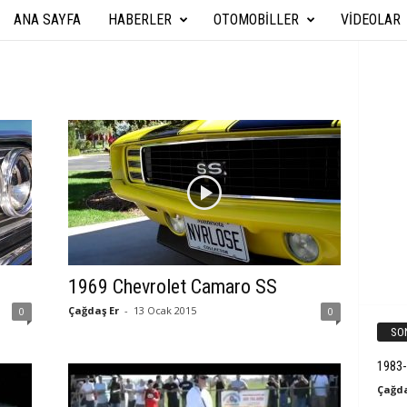
ANA SAYFA
HABERLER
OTOMOBILLER
VIDEOLAR
A
r
a
b
a
T
e
1969 Chevrolet Camaro SS
k
Çağdaş Er
-
13 Ocak 2015
0
0
SO
n
1983
i
Çağda