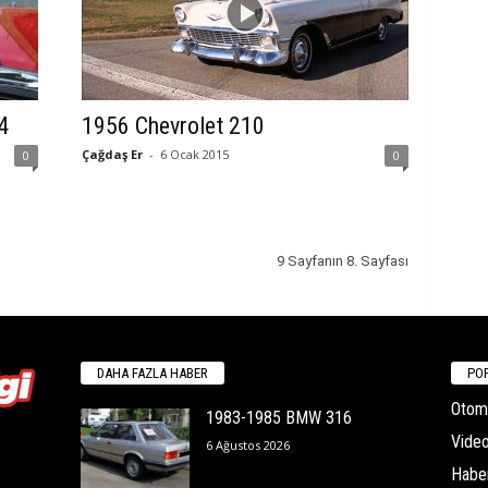
4
1956 Chevrolet 210
Çağdaş Er
-
6 Ocak 2015
0
0
9 Sayfanın 8. Sayfası
DAHA FAZLA HABER
POP
Otomo
1983-1985 BMW 316
Video
6 Ağustos 2026
Habe