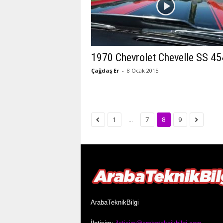
1970 Chevrolet Chevelle SS 45
Çağdaş Er
-
8 Ocak 2015
...
1
7
8
9
ArabaTeknikBilgi