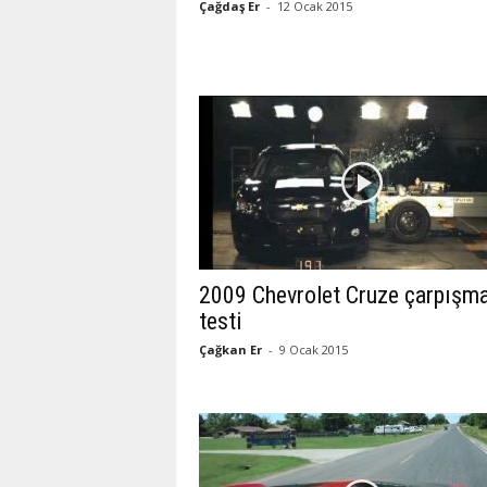
Çağdaş Er
-
12 Ocak 2015
2009 Chevrolet Cruze çarpışm
testi
Çağkan Er
-
9 Ocak 2015