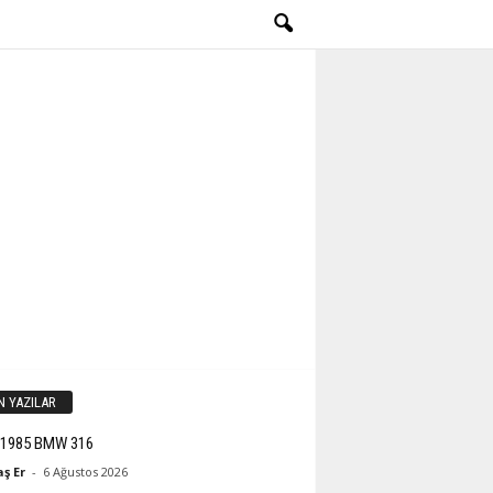
N YAZILAR
-1985 BMW 316
ş Er
-
6 Ağustos 2026