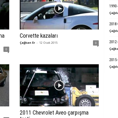
k
1990-
Çağda
B
2018 
i
Çağda
ma
Corvette kazaları
l
2012-
Çağkan Er
-
12 Ocak 2015
0
Çağka
0
g
2015-
i
Çağda
2011 Chevrolet Aveo çarpışma