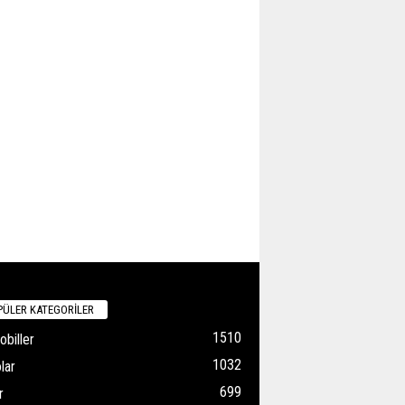
ÜLER KATEGORİLER
1510
biller
1032
lar
699
r