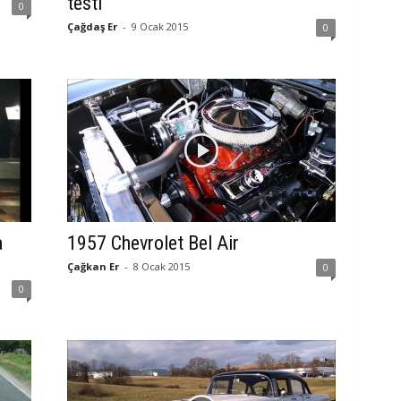
testi
0
Çağdaş Er
-
9 Ocak 2015
0
a
1957 Chevrolet Bel Air
Çağkan Er
-
8 Ocak 2015
0
0