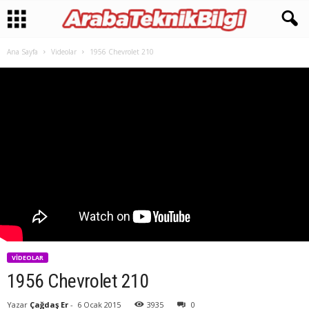
Ana Sayfa
Videolar
1956 Chevrolet 210
VIDEOLAR
1956 Chevrolet 210
Yazar
Çağdaş Er
-
6 Ocak 2015
3935
0