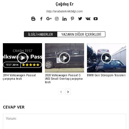
Çağdaş Er
http://arabateknikbilgi.com
İLGILI HABERLER
YAZARIN DIĞER İÇERIKLERI
2014 Volkswagen Passat
2020 Volkswagen Passat C-
BMW Geri Dönüşüm Tesisleri
çarpışma testi
IASI Small Overlap çarpışma
testi
CEVAP VER