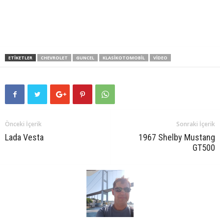
ETIKETLER
CHEVROLET
GUNCEL
KLASIKOTOMOBIL
VIDEO
Önceki İçerik
Sonraki İçerik
Lada Vesta
1967 Shelby Mustang
GT500