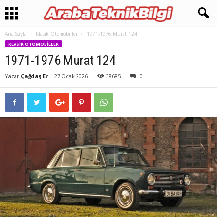
Ana Sayfa
Klasik Otomobiller
1971-1976 Murat 124
KLASIK OTOMOBILLER
1971-1976 Murat 124
Yazar
Çağdaş Er
-
27 Ocak 2026
38685
0