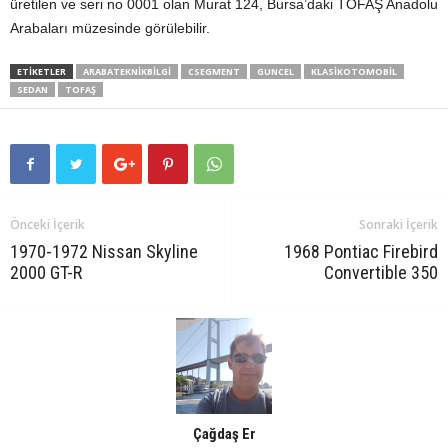
üretilen ve seri no 0001 olan Murat 124, Bursa’daki TOFAŞ Anadolu
Arabaları müzesinde görülebilir.
ETIKETLER
ARABATEKNIKBILGI
CSEGMENT
GUNCEL
KLASIKOTOMOBIL
SEDAN
TOFAŞ
Önceki İçerik
Sonraki İçerik
1970-1972 Nissan Skyline
1968 Pontiac Firebird
2000 GT-R
Convertible 350
Çağdaş Er