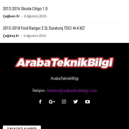
2012-2016 Skoda Citigo 1.0
Çağkan Er
-
6 Ağustos 2026
2015-2018 Ford Ranger 2.2L Duratorq TDCİ 4×4 XLT
Çağdaş Er
-
6 Ağustos 2026
ArabaTeknikBilgi
İletişim:
iletisim@arabateknikbilgi.com
DAHA FAZLA HABER