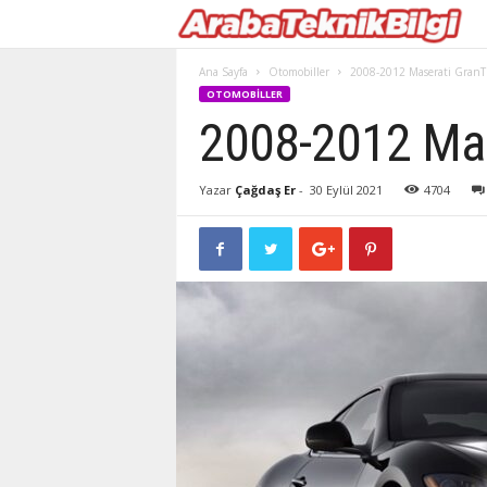
Ana Sayfa
Otomobiller
2008-2012 Maserati GranT
OTOMOBILLER
2008-2012 Mas
Yazar
Çağdaş Er
-
30 Eylül 2021
4704