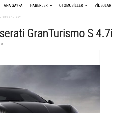
ANA SAYFA
HABERLER
OTOMOBILLER
VIDEOLAR
A
r
urismo S 4.7i 32V
a
erati GranTurismo S 4.7
b
0
a
T
e
k
n
i