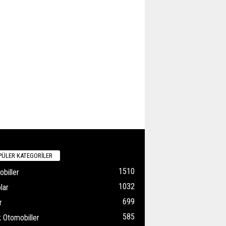
ÜLER KATEGORİLER
1510
biller
1032
lar
699
r
585
k Otomobiller