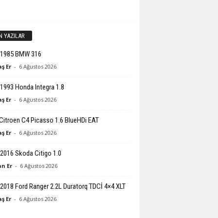
N YAZILAR
-1985 BMW 316
ş Er
-
6 Ağustos 2026
1993 Honda Integra 1.8
ş Er
-
6 Ağustos 2026
Citroen C4 Picasso 1.6 BlueHDi EAT
ş Er
-
6 Ağustos 2026
2016 Skoda Citigo 1.0
n Er
-
6 Ağustos 2026
2018 Ford Ranger 2.2L Duratorq TDCİ 4×4 XLT
ş Er
-
6 Ağustos 2026