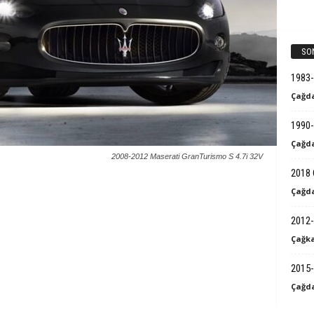
k
B
SO
i
1983
Çağda
l
1990-
g
Çağda
2008-2012 Maserati GranTurismo S 4.7i 32V
i
2018 
Çağda
2012-
Çağka
2015-
Çağda