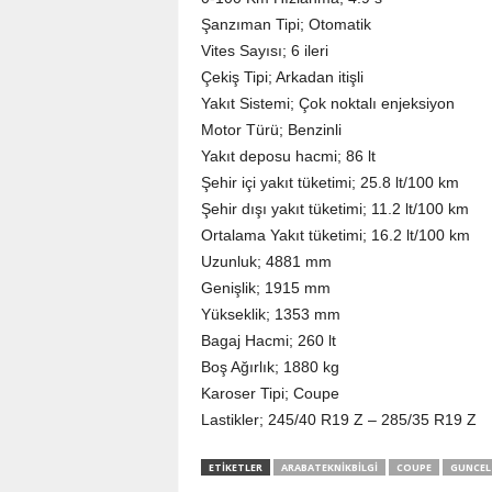
Şanzıman Tipi; Otomatik
Vites Sayısı; 6 ileri
Çekiş Tipi; Arkadan itişli
Yakıt Sistemi; Çok noktalı enjeksiyon
Motor Türü; Benzinli
Yakıt deposu hacmi; 86 lt
Şehir içi yakıt tüketimi; 25.8 lt/100 km
Şehir dışı yakıt tüketimi; 11.2 lt/100 km
Ortalama Yakıt tüketimi; 16.2 lt/100 km
Uzunluk; 4881 mm
Genişlik; 1915 mm
Yükseklik; 1353 mm
Bagaj Hacmi; 260 lt
Boş Ağırlık; 1880 kg
Karoser Tipi; Coupe
Lastikler; 245/40 R19 Z – 285/35 R19 Z
ETIKETLER
ARABATEKNIKBILGI
COUPE
GUNCEL