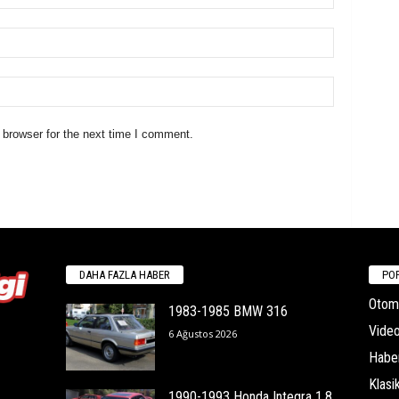
 browser for the next time I comment.
DAHA FAZLA HABER
POP
Otomo
1983-1985 BMW 316
Video
6 Ağustos 2026
Habe
Klasi
1990-1993 Honda Integra 1.8