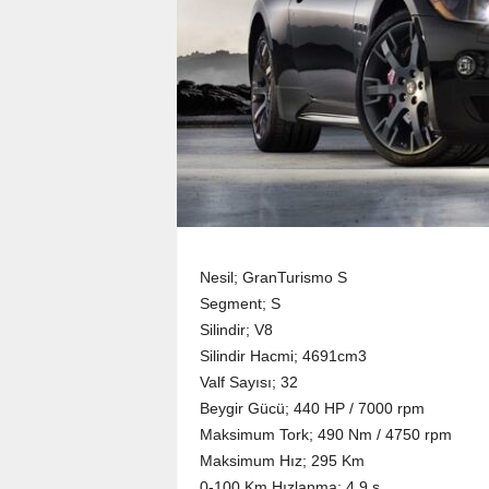
Nesil; GranTurismo S
Segment; S
Silindir; V8
Silindir Hacmi; 4691cm3
Valf Sayısı; 32
Beygir Gücü; 440 HP / 7000 rpm
Maksimum Tork; 490 Nm / 4750 rpm
Maksimum Hız; 295 Km
0-100 Km Hızlanma; 4.9 s