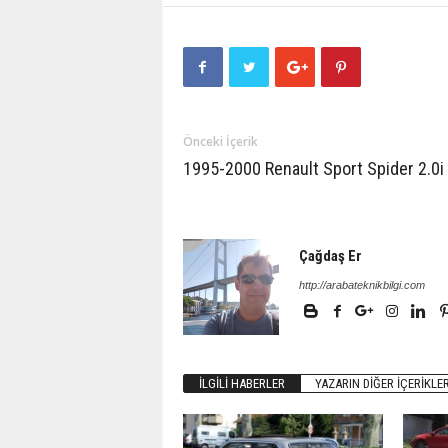
Önceki İçerik
1995-2000 Renault Sport Spider 2.0i
Çağdaş Er
http://arabateknikbilgi.com
İLGILI HABERLER
YAZARIN DIĞER İÇERIKLER