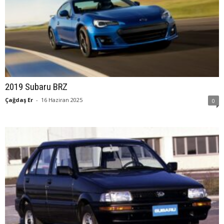
2019 Subaru BRZ
Çağdaş Er
-
16 Haziran 2025
0