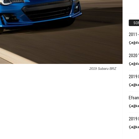
k
B
SO
i
2011-
Çağda
l
2020 
g
Çağda
2019 Subaru BRZ
i
2019 
Çağka
Efsan
Çağka
2019 
Çağka