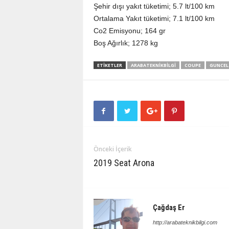
Şehir dışı yakıt tüketimi; 5.7 lt/100 km
Ortalama Yakıt tüketimi; 7.1 lt/100 km
Co2 Emisyonu; 164 gr
Boş Ağırlık; 1278 kg
ETIKETLER
ARABATEKNIKBILGI
COUPE
GUNCEL
Önceki İçerik
2019 Seat Arona
Çağdaş Er
http://arabateknikbilgi.com