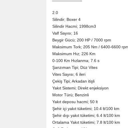
2.0
Silindir; Boxer 4
Silindir Hacmi; 1998cm3
Valf Sayısı; 16
Beygir Gücü; 200 HP / 7000 rpm
Maksimum Tork; 205 Nm / 6400-6600 rp
Maksimum Hız; 226 Km
0-100 Km Hızlanma; 7.6 s
Şanzıman Tipi; Düz Vites
Vites Sayısı; 6 ileri
Çekiş Tipi; Arkadan itişli
Yakıt Sistemi; Direkt enjeksiyon
Motor Türü; Benzinli
Yakıt deposu hacmi; 50 lt
Şehir içi yakıt tüketimi; 10.4 lt/100 km
Şehir dışı yakıt tüketimi; 6.4 lt/100 km
Ortalama Yakıt tüketimi; 7.8 lt/100 km