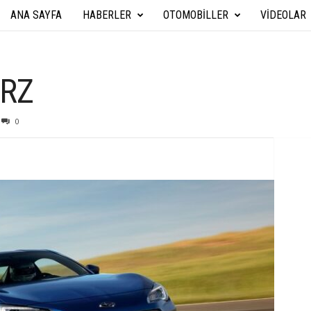
ANA SAYFA
HABERLER
OTOMOBILLER
VIDEOLAR
A
r
a
BRZ
b
0
a
T
e
k
n
i