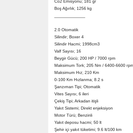
Co2 Emisyonu; 181 gr
Boş Ağırlık; 1256 kg
_____________
2.0 Otomatik
Silindir; Boxer 4
Silindir Hacmi; 1998cm3
Valf Sayısı; 16
Beygir Gücü; 200 HP / 7000 rpm
Maksimum Tork; 205 Nm / 6400-6600 rp
Maksimum Hız; 210 Km
0-100 Km Hızlanma; 8.2 s
Şanzıman Tipi; Otomatik
Vites Sayısı; 6 ileri
Çekiş Tipi; Arkadan itişli
Yakıt Sistemi; Direkt enjeksiyon
Motor Türü; Benzinli
Yakıt deposu hacmi; 50 lt
Şehir içi yakıt tüketimi; 9.6 lt/100 km