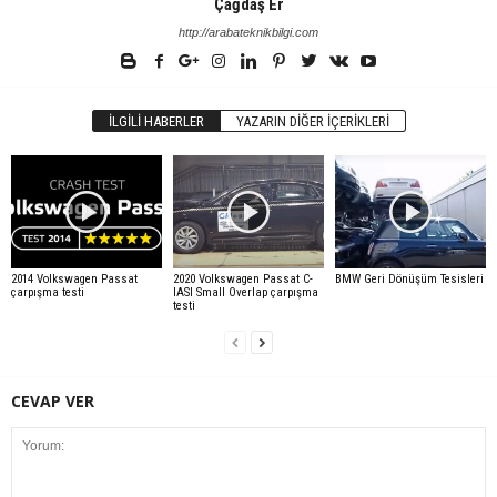
Çağdaş Er
http://arabateknikbilgi.com
İLGILI HABERLER
YAZARIN DIĞER İÇERIKLERI
2014 Volkswagen Passat
2020 Volkswagen Passat C-
BMW Geri Dönüşüm Tesisleri
çarpışma testi
IASI Small Overlap çarpışma
testi
CEVAP VER