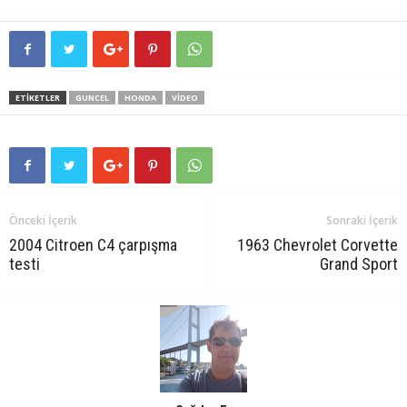
ETIKETLER
GUNCEL
HONDA
VIDEO
Önceki İçerik
Sonraki İçerik
2004 Citroen C4 çarpışma
1963 Chevrolet Corvette
testi
Grand Sport