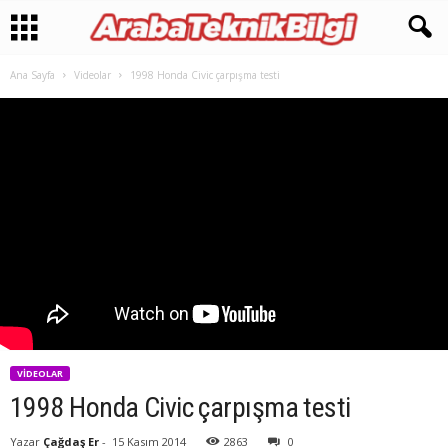
Ana Sayfa
Videolar
1998 Honda Civic çarpışma testi
VIDEOLAR
1998 Honda Civic çarpışma testi
Yazar
Çağdaş Er
-
15 Kasım 2014
2863
0