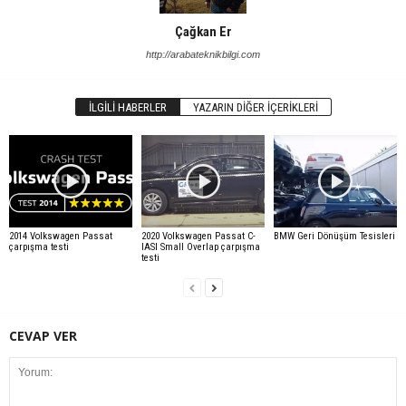
Çağkan Er
http://arabateknikbilgi.com
İLGILI HABERLER
YAZARIN DIĞER İÇERIKLERI
2014 Volkswagen Passat
2020 Volkswagen Passat C-
BMW Geri Dönüşüm Tesisleri
çarpışma testi
IASI Small Overlap çarpışma
testi
CEVAP VER