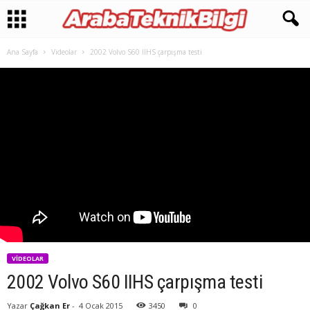
Ana Sayfa
Videolar
2002 Volvo S60 IIHS çarpışma testi
VIDEOLAR
2002 Volvo S60 IIHS çarpışma testi
Yazar
Çağkan Er
-
4 Ocak 2015
3450
0