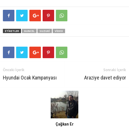
ETIKETLER
GUNCEL
SUZUKI
VIDEO
Önceki İçerik
Sonraki İçerik
Hyundai Ocak Kampanyası
Araziye davet ediyor
Çağkan Er