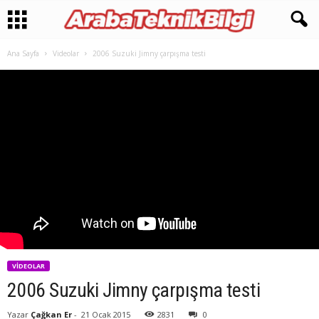
Ana Sayfa
Videolar
2006 Suzuki Jimny çarpışma testi
VIDEOLAR
2006 Suzuki Jimny çarpışma testi
Yazar
Çağkan Er
-
21 Ocak 2015
2831
0