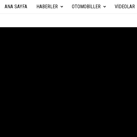
ANA SAYFA
HABERLER
OTOMOBILLER
VIDEOLAR
A
r
a
b
a
T
e
k
n
i