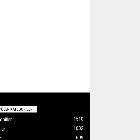
ÜLER KATEGORİLER
1510
biller
1032
lar
699
r