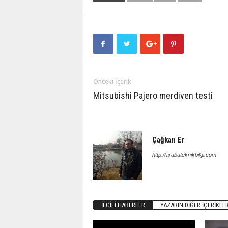
Önceki İçerik
Mitsubishi Pajero merdiven testi
Çağkan Er
http://arabateknikbilgi.com
İLGILI HABERLER
YAZARIN DIĞER İÇERIKLER