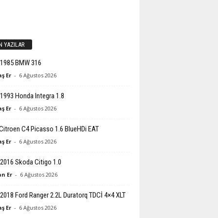
N YAZILAR
-1985 BMW 316
ş Er
-
6 Ağustos 2026
1993 Honda Integra 1.8
ş Er
-
6 Ağustos 2026
Citroen C4 Picasso 1.6 BlueHDi EAT
ş Er
-
6 Ağustos 2026
2016 Skoda Citigo 1.0
n Er
-
6 Ağustos 2026
2018 Ford Ranger 2.2L Duratorq TDCİ 4×4 XLT
ş Er
-
6 Ağustos 2026