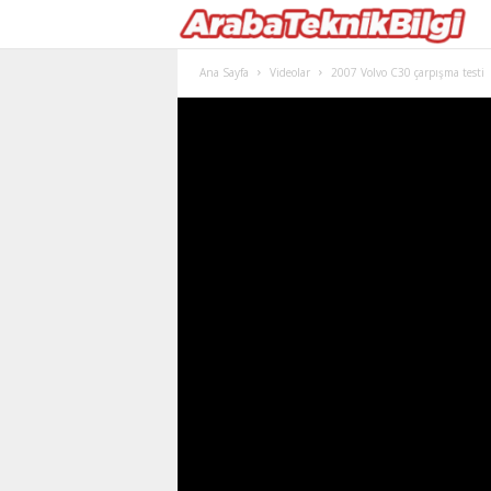
Ana Sayfa
Videolar
2007 Volvo C30 çarpışma testi