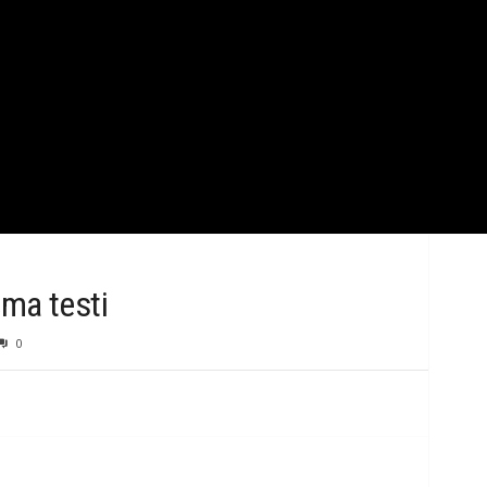
k
B
i
l
g
i
ma testi
0