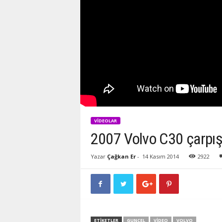
VIDEOLAR
2007 Volvo C30 çarpış
Yazar
Çağkan Er
-
14 Kasım 2014
2922
ETIKETLER
GUNCEL
VIDEO
VOLVO