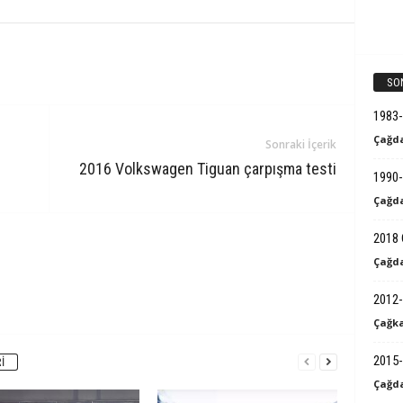
SO
1983
Çağda
Sonraki İçerik
2016 Volkswagen Tiguan çarpışma testi
1990-
Çağda
2018 
Çağda
2012-
Çağka
2015-
I
Çağda