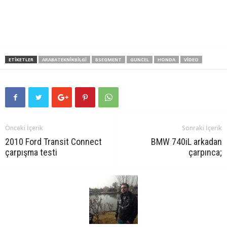
ETIKETLER
ARABATEKNIKBILGI
BSEGMENT
GUNCEL
HONDA
VIDEO
Önceki İçerik
Sonraki İçerik
2010 Ford Transit Connect
BMW 740iL arkadan
çarpışma testi
çarpınca;