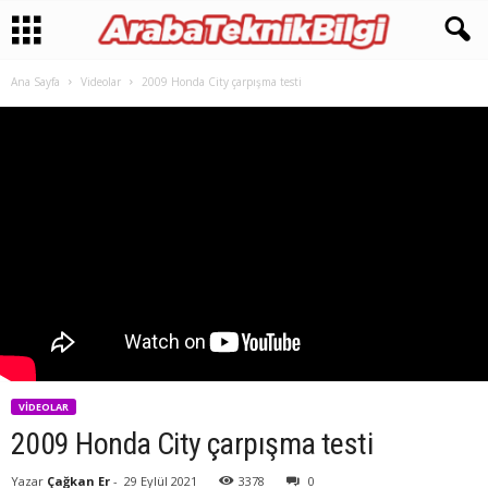
Ana Sayfa
Videolar
2009 Honda City çarpışma testi
VIDEOLAR
2009 Honda City çarpışma testi
Yazar
Çağkan Er
-
29 Eylül 2021
3378
0