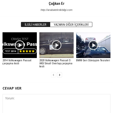
Çağkan Er
http://arabateknikbilgi.com
İLGILI HABERLER
YAZARIN DIĞER İÇERIKLERI
2014 Volkswagen Passat
2020 Volkswagen Passat C-
BMW Geri Dönüşüm Tesisleri
çarpışma testi
IASI Small Overlap çarpışma
testi
CEVAP VER