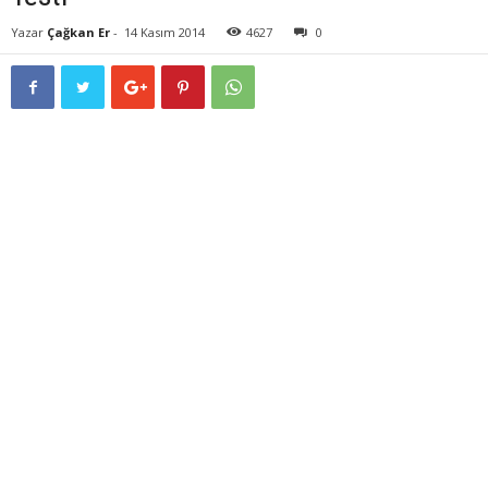
Yazar
Çağkan Er
-
14 Kasım 2014
4627
0