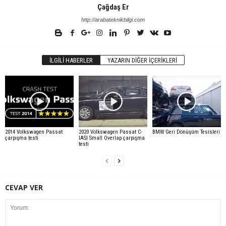
Çağdaş Er
http://arabateknikbilgi.com
İLGILI HABERLER
YAZARIN DIĞER İÇERIKLERI
2014 Volkswagen Passat
2020 Volkswagen Passat C-
BMW Geri Dönüşüm Tesisleri
çarpışma testi
IASI Small Overlap çarpışma
testi
CEVAP VER