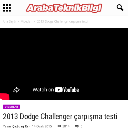
Ana Sayfa
Videolar
2013 Dodge Challenger çarpışma testi
VIDEOLAR
2013 Dodge Challenger çarpışma testi
Yazar
Çağdaş Er
-
14 Ocak 2015
3814
0