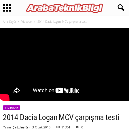
Ana Sayfa
Videolar
2014 Dacia Logan MCV çarpışma testi
VIDEOLAR
2014 Dacia Logan MCV çarpışma testi
Yazar
Çağdaş Er
-
3 Ocak 2015
11704
0