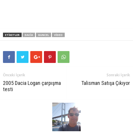
ETIKETLER
DACIA
GUNCEL
VIDEO
Önceki İçerik
Sonraki İçerik
2005 Dacia Logan çarpışma
Talisman Satışa Çıkıyor
testi