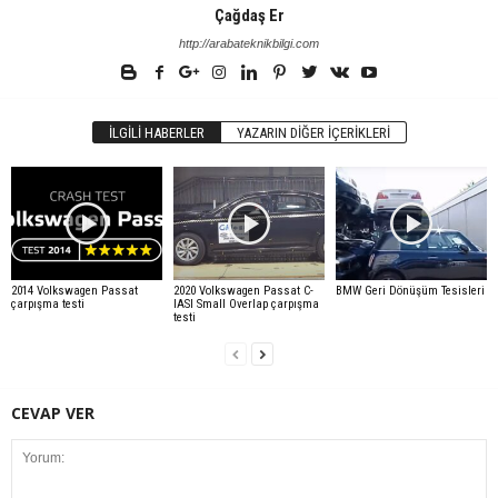
Çağdaş Er
http://arabateknikbilgi.com
İLGILI HABERLER
YAZARIN DIĞER İÇERIKLERI
2014 Volkswagen Passat
2020 Volkswagen Passat C-
BMW Geri Dönüşüm Tesisleri
çarpışma testi
IASI Small Overlap çarpışma
testi
CEVAP VER