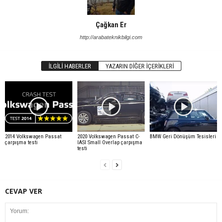
Çağkan Er
http://arabateknikbilgi.com
İLGILI HABERLER
YAZARIN DIĞER İÇERIKLERI
2014 Volkswagen Passat
2020 Volkswagen Passat C-
BMW Geri Dönüşüm Tesisleri
çarpışma testi
IASI Small Overlap çarpışma
testi
CEVAP VER