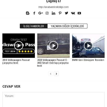
Çağdaş Er
http://arabateknikbilgi.com
İLGILI HABERLER
YAZARIN DIĞER İÇERIKLERI
2014 Volkswagen Passat
2020 Volkswagen Passat C-
BMW Geri Dönüşüm Tesisleri
çarpışma testi
IASI Small Overlap çarpışma
testi
CEVAP VER