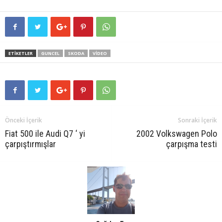
ETIKETLER
GUNCEL
SKODA
VIDEO
Önceki İçerik
Sonraki İçerik
Fiat 500 ile Audi Q7 ‘ yi
2002 Volkswagen Polo
çarpıştırmışlar
çarpışma testi