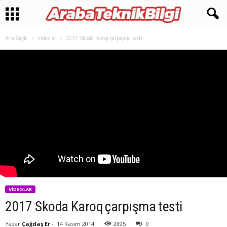
Ana Sayfa
Videolar
2017 Skoda Karoq çarpışma testi
VIDEOLAR
2017 Skoda Karoq çarpışma testi
Yazar
Çağdaş Er
-
14 Kasım 2014
2895
0