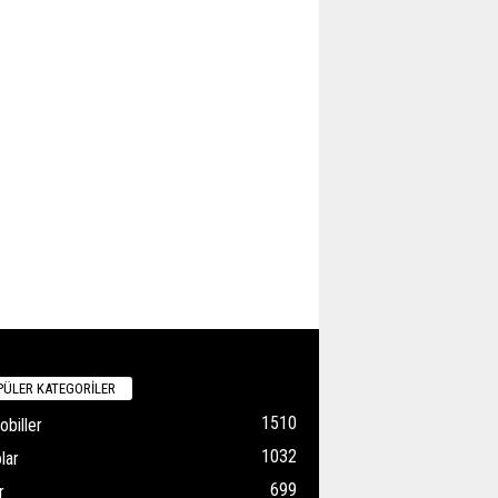
ÜLER KATEGORİLER
1510
biller
1032
lar
699
r