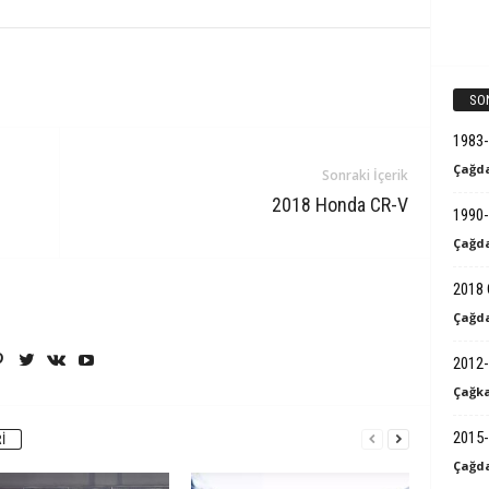
SO
1983
Çağda
Sonraki İçerik
2018 Honda CR-V
1990-
Çağda
2018 
Çağda
2012-
Çağka
2015-
I
Çağda