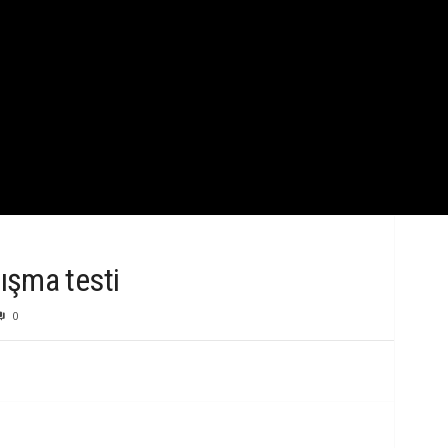
k
B
i
l
g
i
ışma testi
0