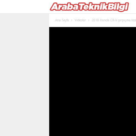
Ana Sayfa
Videolar
2018 Honda CR-V çarpışma test