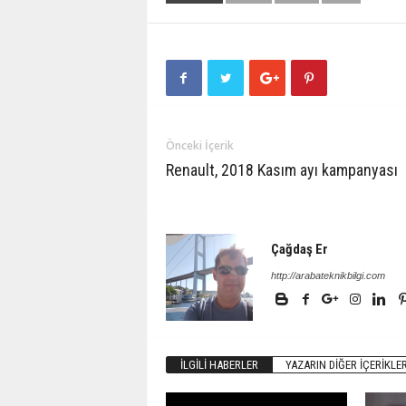
Önceki İçerik
Renault, 2018 Kasım ayı kampanyası
Çağdaş Er
http://arabateknikbilgi.com
İLGILI HABERLER
YAZARIN DIĞER İÇERIKLER