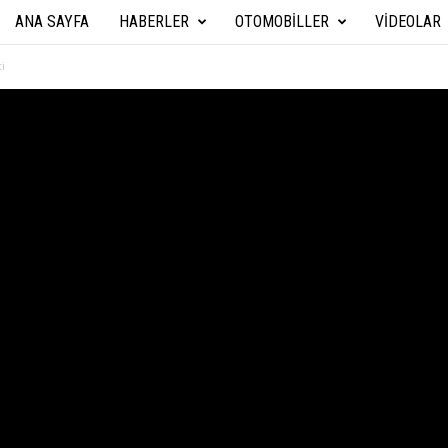
ANA SAYFA
HABERLER
OTOMOBILLER
VIDEOLAR
A
r
i
a
b
a
T
e
k
n
i