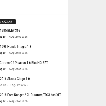
N YAZILAR
-1985 BMW 316
ş Er
-
6 Ağustos 2026
1993 Honda Integra 1.8
ş Er
-
6 Ağustos 2026
Citroen C4 Picasso 1.6 BlueHDi EAT
ş Er
-
6 Ağustos 2026
2016 Skoda Citigo 1.0
n Er
-
6 Ağustos 2026
2018 Ford Ranger 2.2L Duratorq TDCİ 4×4 XLT
ş Er
-
6 Ağustos 2026