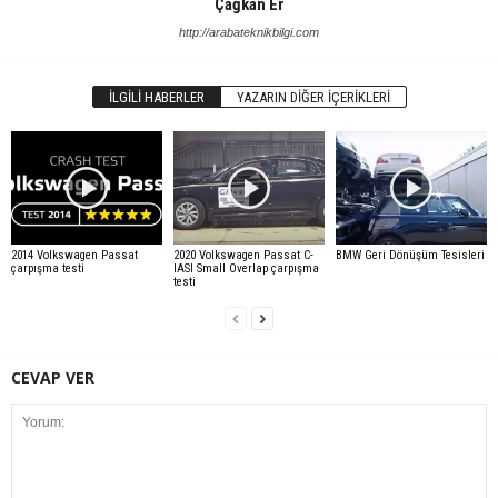
Çağkan Er
http://arabateknikbilgi.com
İLGILI HABERLER
YAZARIN DIĞER İÇERIKLERI
2014 Volkswagen Passat
2020 Volkswagen Passat C-
BMW Geri Dönüşüm Tesisleri
çarpışma testi
IASI Small Overlap çarpışma
testi
CEVAP VER