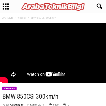
Ana Sayfa
Videolar
BMW 850CSi 300km/h
VIDEOLAR
BMW 850CSi 300km/h
Yazar
Çağdaş Er
-
14 Kasım 2014
6570
0