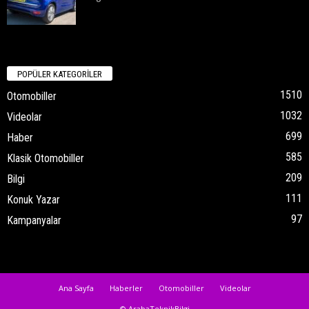
POPÜLER KATEGORİLER
1510
Otomobiller
1032
Videolar
699
Haber
585
Klasik Otomobiller
209
Bilgi
111
Konuk Yazar
97
Kampanyalar
Ana Sayfa
Haberler
Otomobiller
Videolar
© ArabaTeknikBilgi