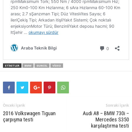
ETIKETLER
BMW
GUNCEL
VIDEO
Önceki İçerik
Sonraki İçerik
2016 Volkswagen Tiguan
Audi A8 – BMW 730i –
çarpışma testi
Mercedes S350
karşılaştırma testi