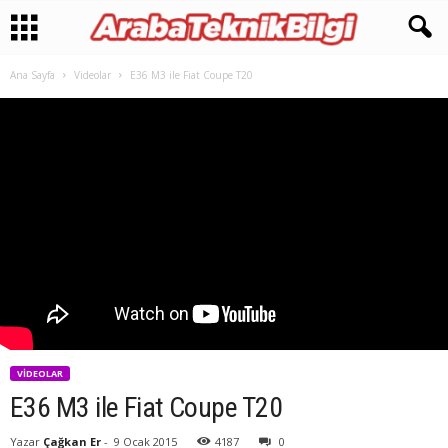
Ana Sayfa
Videolar
E36 M3 ile Fiat Coupe T20
VIDEOLAR
E36 M3 ile Fiat Coupe T20
Yazar
Çağkan Er
-
9 Ocak 2015
4187
0