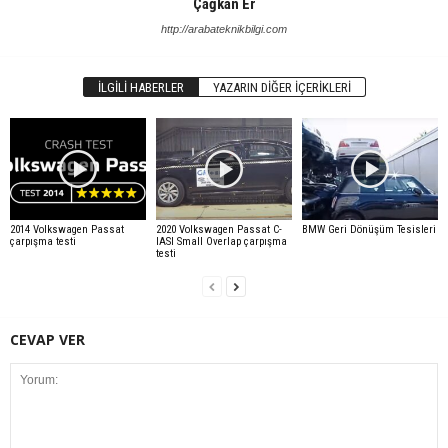
Çağkan Er
http://arabateknikbilgi.com
İLGILI HABERLER
YAZARIN DIĞER İÇERIKLERI
2014 Volkswagen Passat
2020 Volkswagen Passat C-
BMW Geri Dönüşüm Tesisleri
çarpışma testi
IASI Small Overlap çarpışma
testi
CEVAP VER