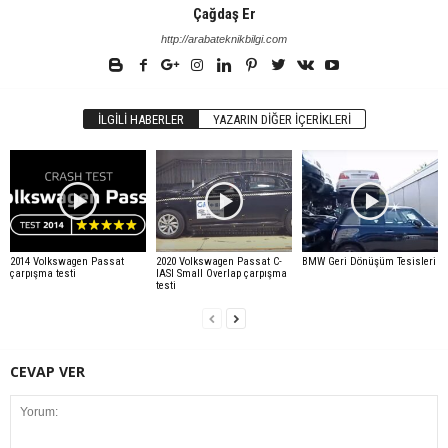
Çağdaş Er
http://arabateknikbilgi.com
İLGILI HABERLER
YAZARIN DIĞER İÇERIKLERI
2014 Volkswagen Passat
2020 Volkswagen Passat C-
BMW Geri Dönüşüm Tesisleri
çarpışma testi
IASI Small Overlap çarpışma
testi
CEVAP VER