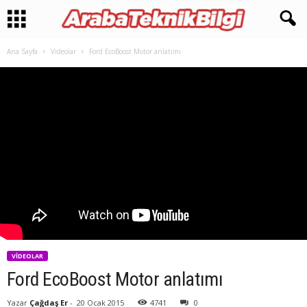
Ana Sayfa
Videolar
Ford EcoBoost Motor anlatımı
VIDEOLAR
Ford EcoBoost Motor anlatımı
Yazar
Çağdaş Er
-
20 Ocak 2015
4741
0