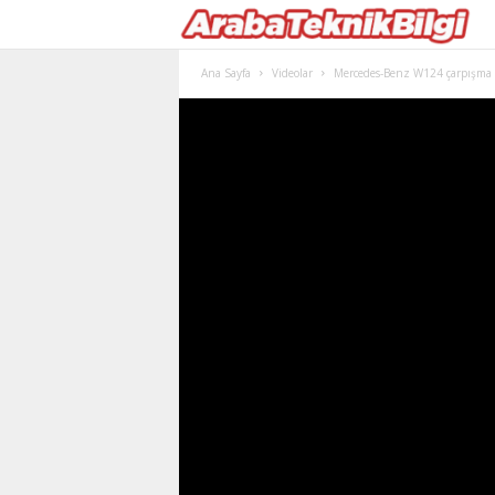
Ana Sayfa
Videolar
Mercedes-Benz W124 çarpışma t