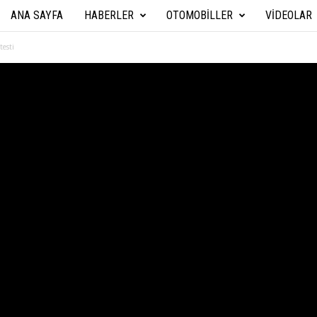
ANA SAYFA
HABERLER
OTOMOBILLER
VIDEOLAR
A
r
esti
a
b
a
T
e
k
n
i