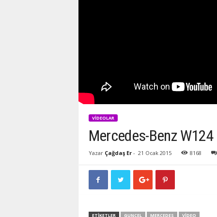
VIDEOLAR
Mercedes-Benz W124 ç
Yazar
Çağdaş Er
-
21 Ocak 2015
8168
ETIKETLER
GUNCEL
MERCEDES
VIDEO