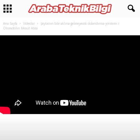
Ana Sayfa
Videolar
Şeytanın bile aklına gelmeyecek dolandırma yöntemi /
Otomobilin Mesut Abisi