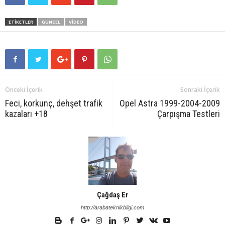
ETIKETLER
GUNCEL
VIDEO
Önceki İçerik
Sonraki İçerik
Feci, korkunç, dehşet trafik
Opel Astra 1999-2004-2009
kazaları +18
Çarpışma Testleri
Çağdaş Er
http://arabateknikbilgi.com