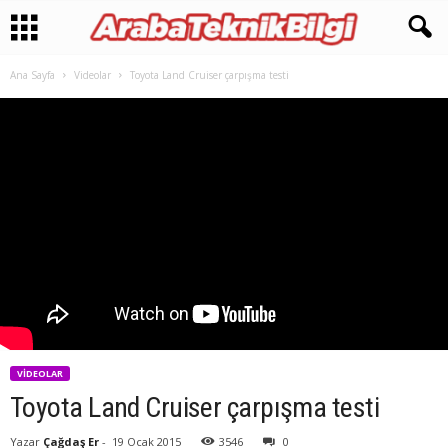
Ana Sayfa
Videolar
Toyota Land Cruiser çarpışma testi
VIDEOLAR
Toyota Land Cruiser çarpışma testi
Yazar
Çağdaş Er
-
19 Ocak 2015
3546
0