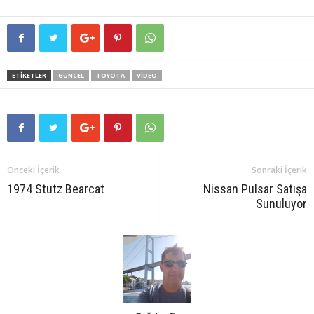
ETIKETLER
GUNCEL
TOYOTA
VIDEO
Önceki İçerik
Sonraki İçerik
1974 Stutz Bearcat
Nissan Pulsar Satışa
Sunuluyor