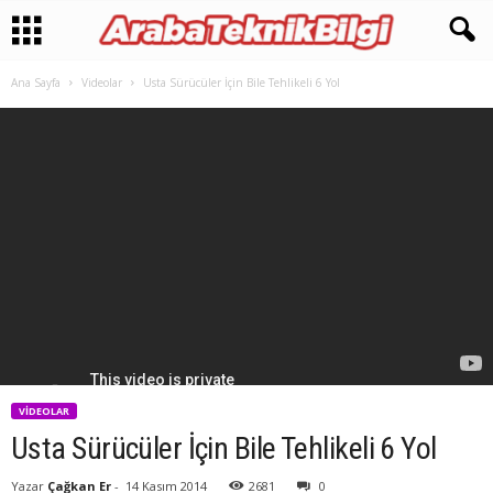
Ana Sayfa
Videolar
Usta Sürücüler İçin Bile Tehlikeli 6 Yol
VIDEOLAR
Usta Sürücüler İçin Bile Tehlikeli 6 Yol
Yazar
Çağkan Er
-
14 Kasım 2014
2681
0