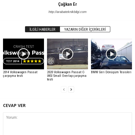
Çağkan Er
http://arabateknikbilgi.com
İLGILI HABERLER
YAZARIN DIĞER İÇERIKLERI
2014 Volkswagen Passat
2020 Volkswagen Passat C-
BMW Geri Dönüşüm Tesisleri
çarpışma testi
IASI Small Overlap çarpışma
testi
CEVAP VER