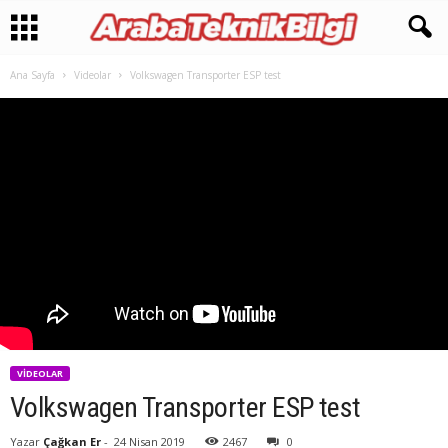
Ana Sayfa
Videolar
Volkswagen Transporter ESP test
VIDEOLAR
Volkswagen Transporter ESP test
Yazar
Çağkan Er
-
24 Nisan 2019
2467
0