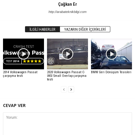
Çağkan Er
http://arabateknikbilgi.com
İLGILI HABERLER
YAZARIN DIĞER İÇERIKLERI
2014 Volkswagen Passat
2020 Volkswagen Passat C-
BMW Geri Dönüşüm Tesisleri
çarpışma testi
IASI Small Overlap çarpışma
testi
CEVAP VER