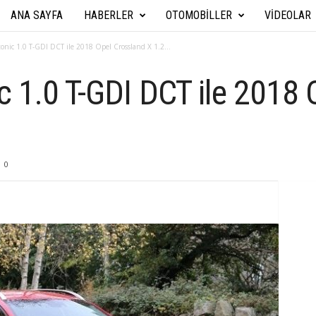
ANA SAYFA
HABERLER
OTOMOBILLER
VIDEOLAR
A
r
onic 1.0 T-GDI DCT ile 2018 Opel Crossland X 1.2...
a
c 1.0 T-GDI DCT ile 2018 
b
a
0
T
e
k
n
i