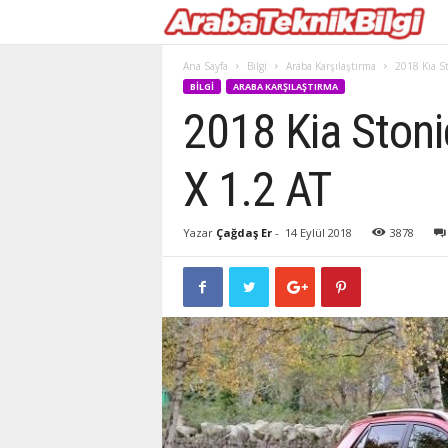
Ana Sayfa
Bilgi
Araba Karşılaştırma
2018 Kia St
BILGI
ARABA KARŞILAŞTIRMA
2018 Kia Stoni
X 1.2 AT
Yazar
Çağdaş Er
-
14 Eylül 2018
3878