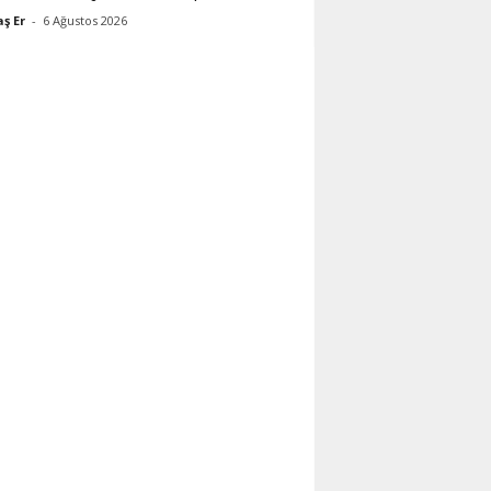
ş Er
-
6 Ağustos 2026