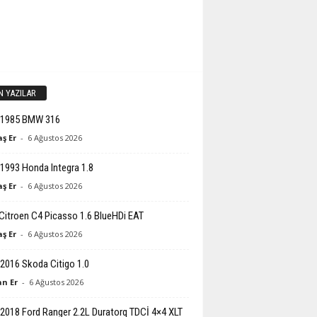
N YAZILAR
-1985 BMW 316
ş Er
-
6 Ağustos 2026
1993 Honda Integra 1.8
ş Er
-
6 Ağustos 2026
Citroen C4 Picasso 1.6 BlueHDi EAT
ş Er
-
6 Ağustos 2026
2016 Skoda Citigo 1.0
n Er
-
6 Ağustos 2026
2018 Ford Ranger 2.2L Duratorq TDCİ 4×4 XLT