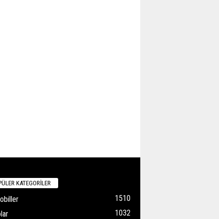
ÜLER KATEGORİLER
1510
biller
1032
lar