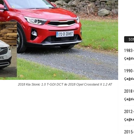
k
B
i
SO
l
1983
g
Çağda
i
1990-
Çağda
2018 Kia Stonic 1.0 T-GDI DCT ile 2018 Opel Crossland X 1.2 AT
2018 
Çağda
2012-
Çağka
2015-