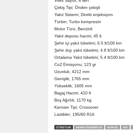
Vites Sayısı; 6 ileri
Çekiş Tipi; Önden çekişli
Yakıt Sistemi; Direkt enjeksiyon
Türbin; Turbo kompresör
Motor Türü; Benzinli
Yakıt deposu hacmi; 45 lt
Şehir içi yakıt tüketimi; 6.5 lt/100 km
Şehir dışı yakıt tüketimi; 4.8 lt/100 km
Ortalama Yakıt tüketimi; 5.4 lt/100 km
Co2 Emisyonu; 123 gr
Uzunluk; 4212 mm
Genişlik; 1765 mm
Yükseklik; 1605 mm
Bagaj Hacmi; 410 lt
Boş Ağırlık; 1170 kg
Karoser Tipi; Crossover
Lastikler; 195/60 R16
ETIKETLER
ARABATEKNIKBILGI
GUNCEL
KIA