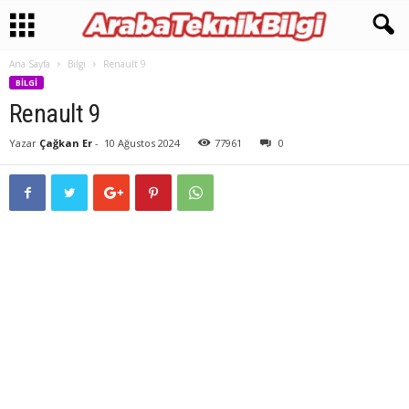
Ana Sayfa
Bilgi
Renault 9
BILGI
Renault 9
Yazar
Çağkan Er
-
10 Ağustos 2024
77961
0