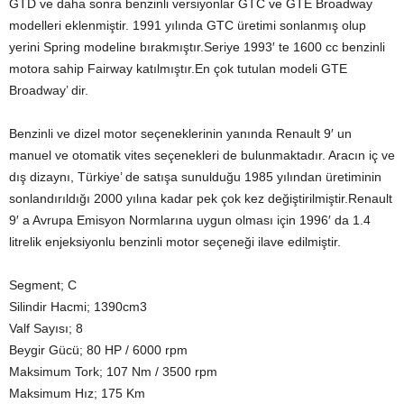
GTD ve daha sonra benzinli versiyonlar GTC ve GTE Broadway
modelleri eklenmiştir. 1991 yılında GTC üretimi sonlanmış olup
yerini Spring modeline bırakmıştır.Seriye 1993′ te 1600 cc benzinli
motora sahip Fairway katılmıştır.En çok tutulan modeli GTE
Broadway’ dir.
Benzinli ve dizel motor seçeneklerinin yanında Renault 9′ un
manuel ve otomatik vites seçenekleri de bulunmaktadır. Aracın iç ve
dış dizaynı, Türkiye’ de satışa sunulduğu 1985 yılından üretiminin
sonlandırıldığı 2000 yılına kadar pek çok kez değiştirilmiştir.Renault
9′ a Avrupa Emisyon Normlarına uygun olması için 1996′ da 1.4
litrelik enjeksiyonlu benzinli motor seçeneği ilave edilmiştir.
Segment; C
Silindir Hacmi; 1390cm3
Valf Sayısı; 8
Beygir Gücü; 80 HP / 6000 rpm
Maksimum Tork; 107 Nm / 3500 rpm
Maksimum Hız; 175 Km