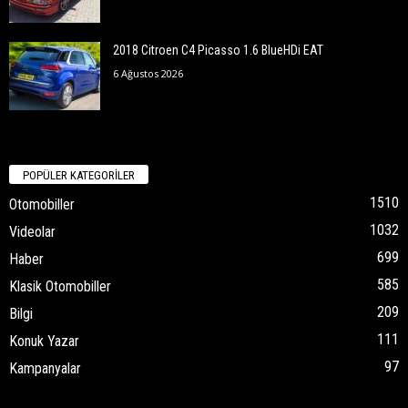
2018 Citroen C4 Picasso 1.6 BlueHDi EAT
6 Ağustos 2026
POPÜLER KATEGORİLER
1510
Otomobiller
1032
Videolar
699
Haber
585
Klasik Otomobiller
209
Bilgi
111
Konuk Yazar
97
Kampanyalar