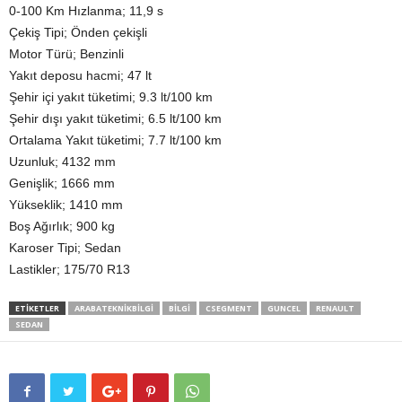
0-100 Km Hızlanma; 11,9 s
Çekiş Tipi; Önden çekişli
Motor Türü; Benzinli
Yakıt deposu hacmi; 47 lt
Şehir içi yakıt tüketimi; 9.3 lt/100 km
Şehir dışı yakıt tüketimi; 6.5 lt/100 km
Ortalama Yakıt tüketimi; 7.7 lt/100 km
Uzunluk; 4132 mm
Genişlik; 1666 mm
Yükseklik; 1410 mm
Boş Ağırlık; 900 kg
Karoser Tipi; Sedan
Lastikler; 175/70 R13
ETIKETLER
ARABATEKNIKBILGI
BILGI
CSEGMENT
GUNCEL
RENAULT
SEDAN