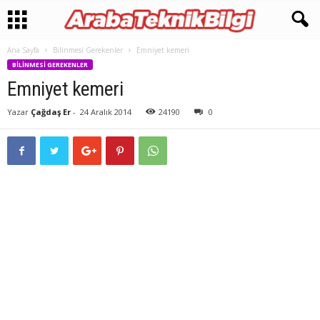
Ana Sayfa
Bilinmesi Gerekenler
Emniyet kemeri
BILINMESI GEREKENLER
Emniyet kemeri
Yazar
Çağdaş Er
-
24 Aralık 2014
24190
0