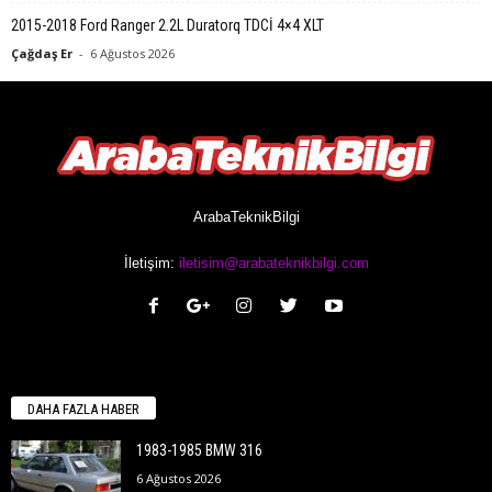
2015-2018 Ford Ranger 2.2L Duratorq TDCİ 4×4 XLT
Çağdaş Er
-
6 Ağustos 2026
ArabaTeknikBilgi
İletişim:
iletisim@arabateknikbilgi.com
DAHA FAZLA HABER
1983-1985 BMW 316
6 Ağustos 2026