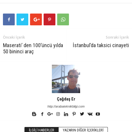
Önceki İçerik
Sonraki İçerik
Maserati’ den 100’üncü yılda
İstanbul’da taksici cinayeti
50 bininci araç
Çağdaş Er
http://arabateknikbilgi.com
İLGILI HABERLER
YAZARIN DIĞER İÇERIKLERI