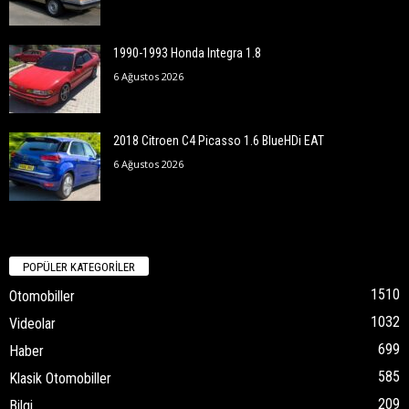
1990-1993 Honda Integra 1.8
6 Ağustos 2026
2018 Citroen C4 Picasso 1.6 BlueHDi EAT
6 Ağustos 2026
POPÜLER KATEGORİLER
1510
Otomobiller
1032
Videolar
699
Haber
585
Klasik Otomobiller
209
Bilgi