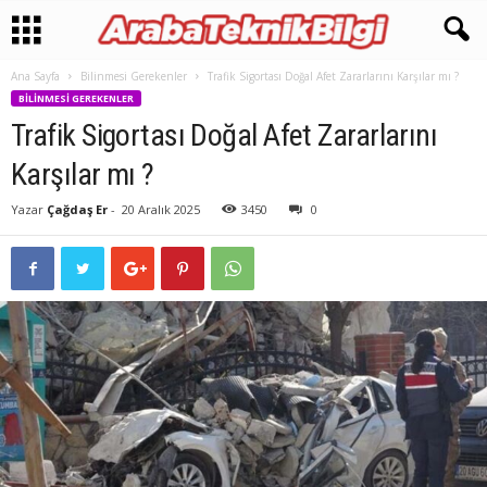
Ana Sayfa
Bilinmesi Gerekenler
Trafik Sigortası Doğal Afet Zararlarını Karşılar mı ?
BILINMESI GEREKENLER
Trafik Sigortası Doğal Afet Zararlarını
Karşılar mı ?
Yazar
Çağdaş Er
-
20 Aralık 2025
3450
0