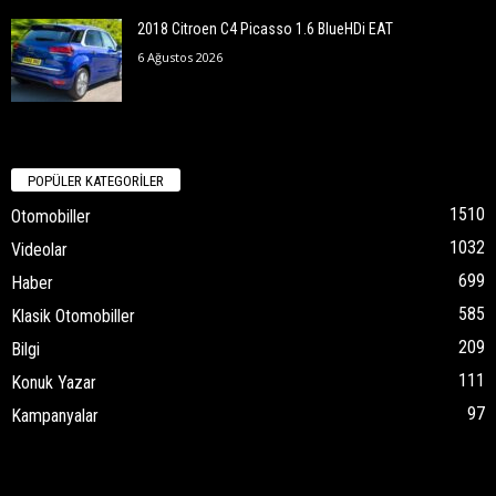
2018 Citroen C4 Picasso 1.6 BlueHDi EAT
6 Ağustos 2026
POPÜLER KATEGORİLER
1510
Otomobiller
1032
Videolar
699
Haber
585
Klasik Otomobiller
209
Bilgi
111
Konuk Yazar
97
Kampanyalar