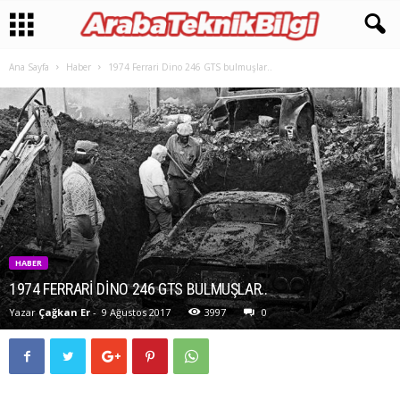
Ana Sayfa
Haber
1974 Ferrari Dino 246 GTS bulmuşlar..
HABER
1974 FERRARI DINO 246 GTS BULMUŞLAR..
Yazar
Çağkan Er
-
9 Ağustos 2017
3997
0