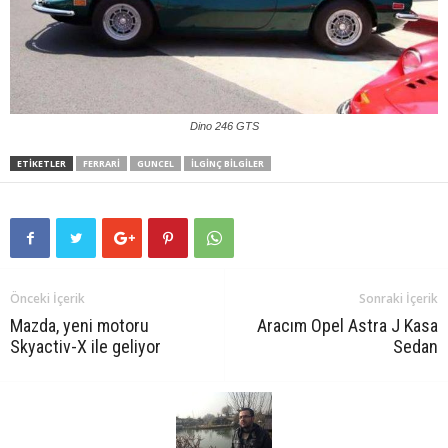
Dino 246 GTS
ETIKETLER
FERRARI
GUNCEL
İLGINÇ BILGILER
Önceki İçerik
Sonraki İçerik
Mazda, yeni motoru
Aracım Opel Astra J Kasa
Skyactiv-X ile geliyor
Sedan