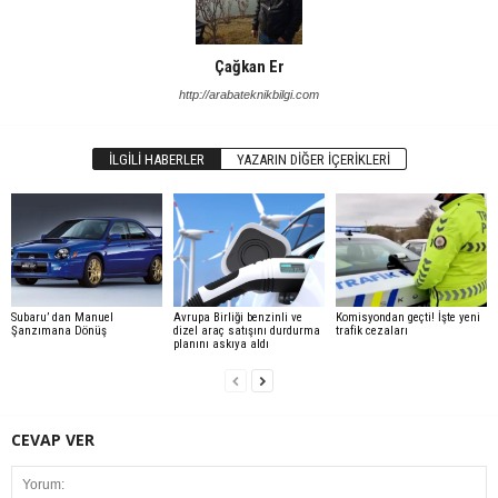
Çağkan Er
http://arabateknikbilgi.com
İLGILI HABERLER
YAZARIN DIĞER İÇERIKLERI
Subaru’ dan Manuel
Avrupa Birliği benzinli ve
Komisyondan geçti! İşte yeni
Şanzımana Dönüş
dizel araç satışını durdurma
trafik cezaları
planını askıya aldı
CEVAP VER