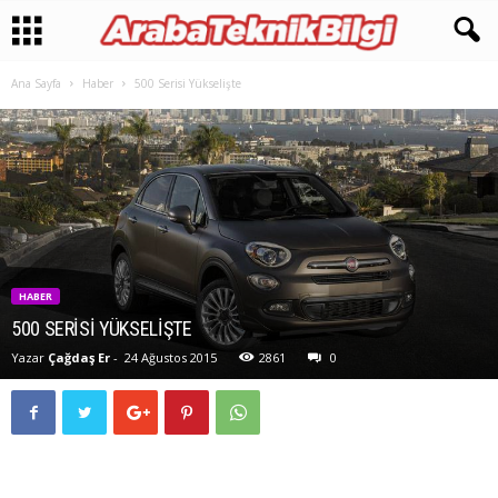
Ana Sayfa
Haber
500 Serisi Yükselişte
HABER
500 SERISI YÜKSELIŞTE
Yazar
Çağdaş Er
-
24 Ağustos 2015
2861
0