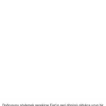
Doğrusunu söylemek gerekirse Fiat’ın geri dönüşü oldukça uzun bir