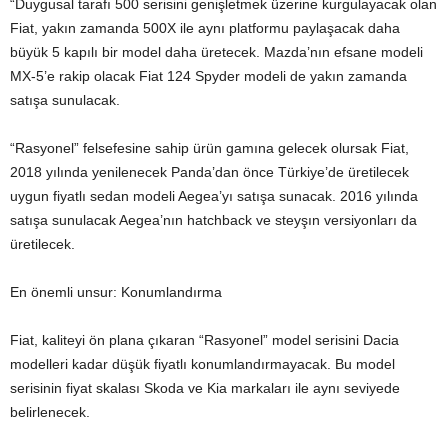
“Duygusal tarafı 500 serisini genişletmek üzerine kurgulayacak olan
Fiat, yakın zamanda 500X ile aynı platformu paylaşacak daha
büyük 5 kapılı bir model daha üretecek. Mazda’nın efsane modeli
MX-5’e rakip olacak Fiat 124 Spyder modeli de yakın zamanda
satışa sunulacak.
“Rasyonel” felsefesine sahip ürün gamına gelecek olursak Fiat,
2018 yılında yenilenecek Panda’dan önce Türkiye’de üretilecek
uygun fiyatlı sedan modeli Aegea’yı satışa sunacak. 2016 yılında
satışa sunulacak Aegea’nın hatchback ve steyşın versiyonları da
üretilecek.
En önemli unsur: Konumlandırma
Fiat, kaliteyi ön plana çıkaran “Rasyonel” model serisini Dacia
modelleri kadar düşük fiyatlı konumlandırmayacak. Bu model
serisinin fiyat skalası Skoda ve Kia markaları ile aynı seviyede
belirlenecek.