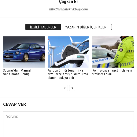
Çağkan Er
http://arabateknikbilgi.com
İLGILI HABERLER
YAZARIN DIĞER İÇERIKLERI
Subaru’ dan Manuel
Avrupa Birliği benzinli ve
Komisyondan geçti! İşte yeni
Şanzımana Dönüş
dizel araç satışını durdurma
trafik cezaları
planını askıya aldı
CEVAP VER