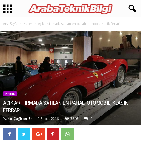
Ana Sayfa
Haber
Açık arttırmada satılan en pahalı otomobil, Klasik Ferrari
HABER
AÇIK ARTTIRMADA SATILAN EN PAHALI OTOMOBIL, KLASIK
FERRARI
Yazar
Çağkan Er
-
10 Şubat 2016
3646
0