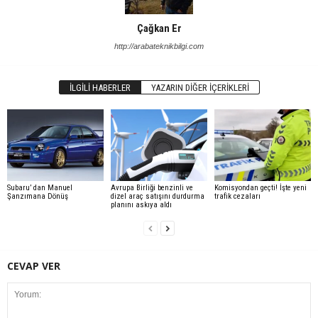
Çağkan Er
http://arabateknikbilgi.com
İLGILI HABERLER
YAZARIN DIĞER İÇERIKLERI
Subaru’ dan Manuel
Avrupa Birliği benzinli ve
Komisyondan geçti! İşte yeni
Şanzımana Dönüş
dizel araç satışını durdurma
trafik cezaları
planını askıya aldı
CEVAP VER