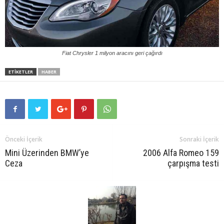
Fiat Chrysler 1 milyon aracını geri çağırdı
ETIKETLER
HABER
Önceki İçerik
Sonraki İçerik
Mini Üzerinden BMW’ye
2006 Alfa Romeo 159
Ceza
çarpışma testi