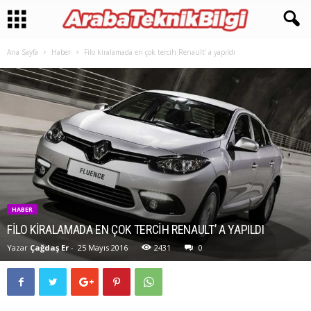
Ana Sayfa
Haber
Filo kiralamada en çok tercih Renault’ a yapıldı
HABER
FILO KIRALAMADA EN ÇOK TERCIH RENAULT’ A YAPILDI
Yazar
Çağdaş Er
-
25 Mayıs 2016
2431
0