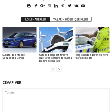
İLGILI HABERLER
YAZARIN DIĞER İÇERIKLERI
Subaru’ dan Manuel
Avrupa Birliği benzinli ve
Komisyondan geçti! İşte yeni
Şanzımana Dönüş
dizel araç satışını durdurma
trafik cezaları
planını askıya aldı
CEVAP VER