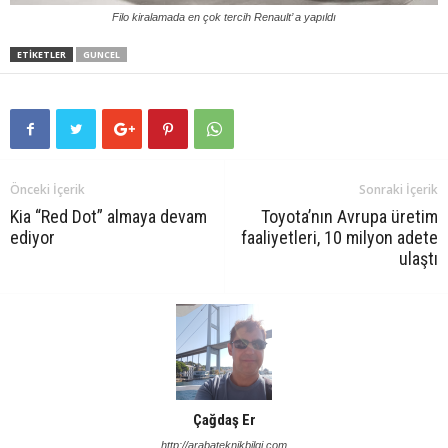
Filo kiralamada en çok tercih Renault’ a yapıldı
ETIKETLER
GUNCEL
Önceki İçerik
Sonraki İçerik
Kia “Red Dot” almaya devam
Toyota’nın Avrupa üretim
ediyor
faaliyetleri, 10 milyon adete
ulaştı
Çağdaş Er
http://arabateknikbilgi.com