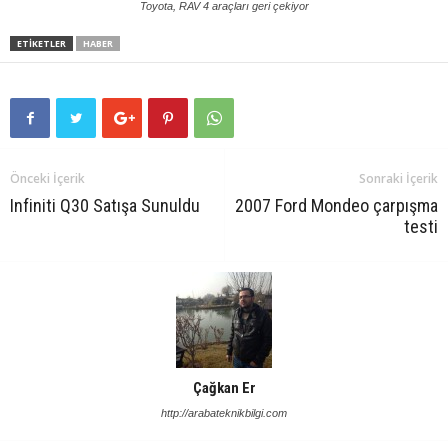
Toyota, RAV 4 araçları geri çekiyor
ETIKETLER
HABER
Önceki İçerik
Sonraki İçerik
Infiniti Q30 Satışa Sunuldu
2007 Ford Mondeo çarpışma
testi
Çağkan Er
http://arabateknikbilgi.com