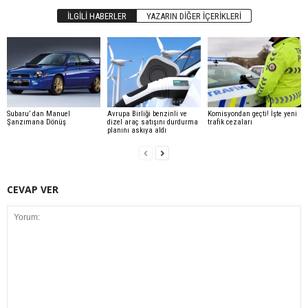
İLGILI HABERLER
YAZARIN DIĞER İÇERIKLERI
Subaru’ dan Manuel
Avrupa Birliği benzinli ve
Komisyondan geçti! İşte yeni
Şanzımana Dönüş
dizel araç satışını durdurma
trafik cezaları
planını askıya aldı
CEVAP VER