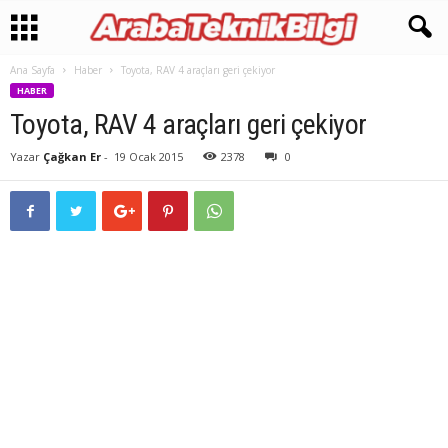
Ana Sayfa
Haber
Toyota, RAV 4 araçları geri çekiyor
HABER
Toyota, RAV 4 araçları geri çekiyor
Yazar
Çağkan Er
-
19 Ocak 2015
2378
0