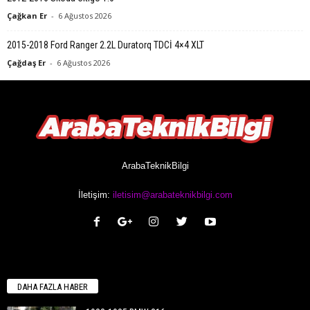
Çağkan Er
-
6 Ağustos 2026
2015-2018 Ford Ranger 2.2L Duratorq TDCİ 4×4 XLT
Çağdaş Er
-
6 Ağustos 2026
ArabaTeknikBilgi
İletişim:
iletisim@arabateknikbilgi.com
DAHA FAZLA HABER