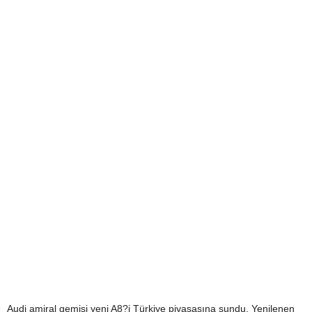
Audi amiral gemisi yeni A8?i Türkiye piyasasına sundu. Yenilenen