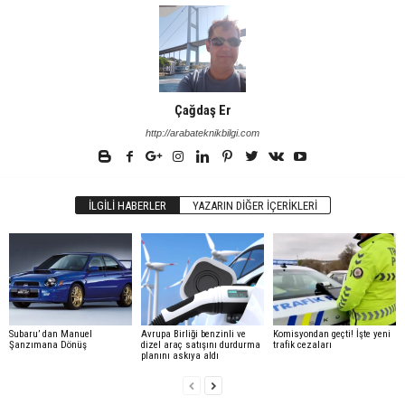
Çağdaş Er
http://arabateknikbilgi.com
İLGILI HABERLER
YAZARIN DIĞER İÇERIKLERI
Subaru’ dan Manuel
Avrupa Birliği benzinli ve
Komisyondan geçti! İşte yeni
Şanzımana Dönüş
dizel araç satışını durdurma
trafik cezaları
planını askıya aldı