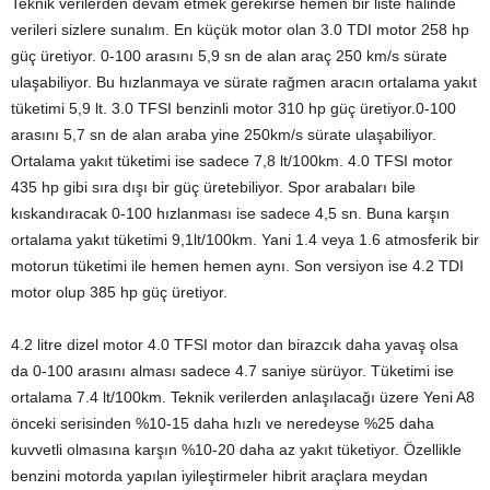
Teknik verilerden devam etmek gerekirse hemen bir liste halinde
verileri sizlere sunalım. En küçük motor olan 3.0 TDI motor 258 hp
güç üretiyor. 0-100 arasını 5,9 sn de alan araç 250 km/s sürate
ulaşabiliyor. Bu hızlanmaya ve sürate rağmen aracın ortalama yakıt
tüketimi 5,9 lt. 3.0 TFSI benzinli motor 310 hp güç üretiyor.0-100
arasını 5,7 sn de alan araba yine 250km/s sürate ulaşabiliyor.
Ortalama yakıt tüketimi ise sadece 7,8 lt/100km. 4.0 TFSI motor
435 hp gibi sıra dışı bir güç üretebiliyor. Spor arabaları bile
kıskandıracak 0-100 hızlanması ise sadece 4,5 sn. Buna karşın
ortalama yakıt tüketimi 9,1lt/100km. Yani 1.4 veya 1.6 atmosferik bir
motorun tüketimi ile hemen hemen aynı. Son versiyon ise 4.2 TDI
motor olup 385 hp güç üretiyor.
4.2 litre dizel motor 4.0 TFSI motor dan birazcık daha yavaş olsa
da 0-100 arasını alması sadece 4.7 saniye sürüyor. Tüketimi ise
ortalama 7.4 lt/100km. Teknik verilerden anlaşılacağı üzere Yeni A8
önceki serisinden %10-15 daha hızlı ve neredeyse %25 daha
kuvvetli olmasına karşın %10-20 daha az yakıt tüketiyor. Özellikle
benzini motorda yapılan iyileştirmeler hibrit araçlara meydan