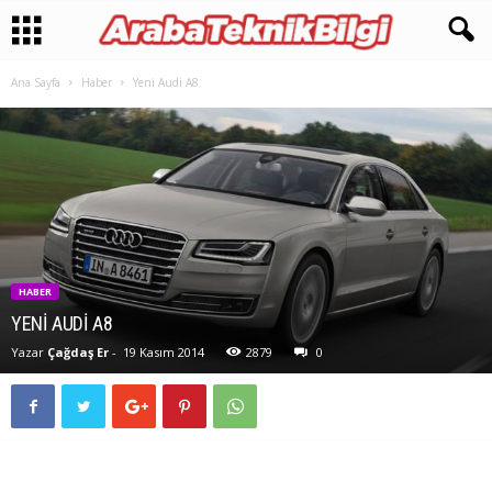
Ana Sayfa
Haber
Yeni Audi A8
HABER
YENI AUDI A8
Yazar
Çağdaş Er
-
19 Kasım 2014
2879
0