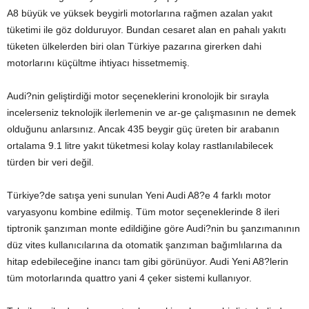
A8 büyük ve yüksek beygirli motorlarına rağmen azalan yakıt
tüketimi ile göz dolduruyor. Bundan cesaret alan en pahalı yakıtı
tüketen ülkelerden biri olan Türkiye pazarına girerken dahi
motorlarını küçültme ihtiyacı hissetmemiş.
Audi?nin geliştirdiği motor seçeneklerini kronolojik bir sırayla
incelerseniz teknolojik il
erlemenin ve ar-ge çalışmasının ne demek
olduğunu anlarsınız. Ancak 435 beygir güç üreten bir arabanın
ortalama 9.1 litre yakıt tüketmesi kolay kolay rastlanılabilecek
türden bir veri değil.
Türkiye?de satışa yeni sunulan Yeni Audi A8?e 4 farklı motor
varyasyonu kombine edilmiş. Tüm motor seçeneklerinde 8 ileri
tiptronik şanzıman monte edildiğine göre Audi?nin bu şanzımanının
düz vites kullanıcılarına da otomatik şanzıman bağımlılarına da
hitap edebileceğine inancı tam gibi görünüyor. Audi Yeni A8?lerin
tüm motorlarında quattro yani 4 çeker sistemi kullanıyor.