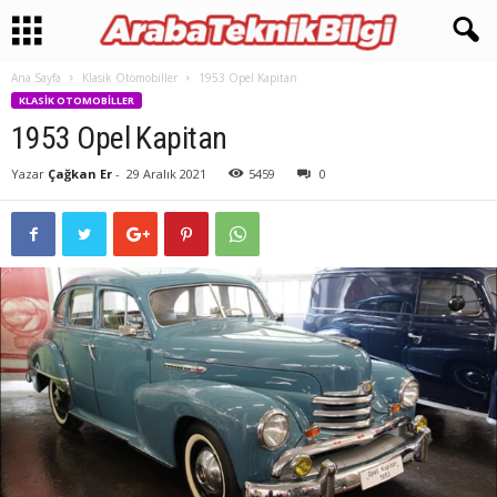
Ana Sayfa
Klasik Otomobiller
1953 Opel Kapitan
KLASIK OTOMOBILLER
1953 Opel Kapitan
Yazar
Çağkan Er
-
29 Aralık 2021
5459
0