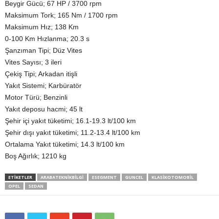
Beygir Gücü; 67 HP / 3700 rpm
Maksimum Tork; 165 Nm / 1700 rpm
Maksimum Hız; 138 Km
0-100 Km Hızlanma; 20.3 s
Şanzıman Tipi; Düz Vites
Vites Sayısı; 3 ileri
Çekiş Tipi; Arkadan itişli
Yakıt Sistemi; Karbüratör
Motor Türü; Benzinli
Yakıt deposu hacmi; 45 lt
Şehir içi yakıt tüketimi; 16.1-19.3 lt/100 km
Şehir dışı yakıt tüketimi; 11.2-13.4 lt/100 km
Ortalama Yakıt tüketimi; 14.3 lt/100 km
Boş Ağırlık; 1210 kg
ETIKETLER
ARABATEKNIKBILGI
ESEGMENT
GUNCEL
KLASIKOTOMOBIL
OPEL
SEDAN