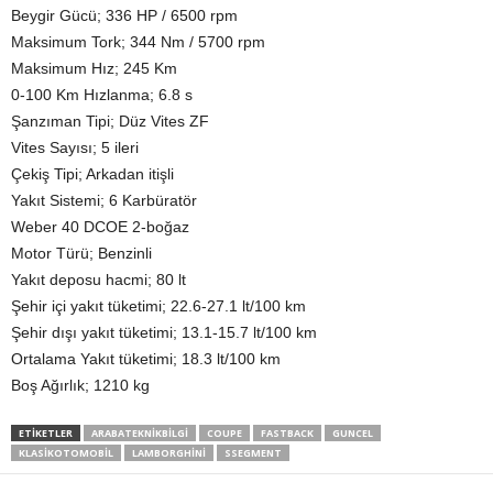
Beygir Gücü; 336 HP / 6500 rpm
Maksimum Tork; 344 Nm / 5700 rpm
Maksimum Hız; 245 Km
0-100 Km Hızlanma; 6.8 s
Şanzıman Tipi; Düz Vites ZF
Vites Sayısı; 5 ileri
Çekiş Tipi; Arkadan itişli
Yakıt Sistemi; 6 Karbüratör
Weber 40 DCOE 2-boğaz
Motor Türü; Benzinli
Yakıt deposu hacmi; 80 lt
Şehir içi yakıt tüketimi; 22.6-27.1 lt/100 km
Şehir dışı yakıt tüketimi; 13.1-15.7 lt/100 km
Ortalama Yakıt tüketimi; 18.3 lt/100 km
Boş Ağırlık; 1210 kg
ETIKETLER
ARABATEKNIKBILGI
COUPE
FASTBACK
GUNCEL
KLASIKOTOMOBIL
LAMBORGHINI
SSEGMENT