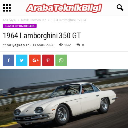
Ana Sayfa
Klasik Otomobiller
1964 Lamborghini 350 GT
KLASIK OTOMOBILLER
1964 Lamborghini 350 GT
Yazar
Çağkan Er
-
13 Aralık 2024
3642
0