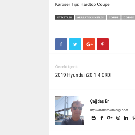
Karoser Tipi; Hardtop Coupe
ETIKETLER
ARABATEKNIKBILGI
COUPE
DODGE
Önceki İçerik
2019 Hyundai i20 1.4 CRDI
Çağdaş Er
http://arabateknikbilgi.com