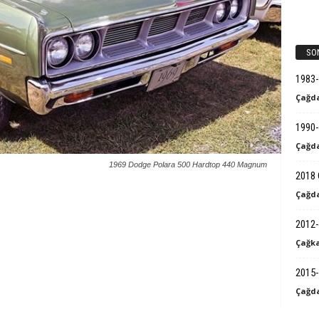
k
B
SO
i
1983
Çağda
l
1990-
g
Çağda
i
1969 Dodge Polara 500 Hardtop 440 Magnum
2018 
Çağda
2012-
Çağka
2015-
Çağda