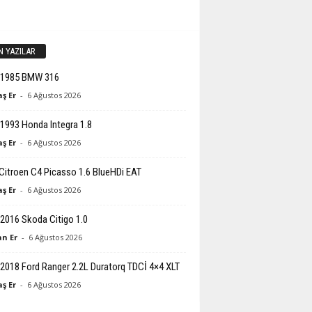
N YAZILAR
-1985 BMW 316
ş Er
-
6 Ağustos 2026
1993 Honda Integra 1.8
ş Er
-
6 Ağustos 2026
Citroen C4 Picasso 1.6 BlueHDi EAT
ş Er
-
6 Ağustos 2026
2016 Skoda Citigo 1.0
n Er
-
6 Ağustos 2026
2018 Ford Ranger 2.2L Duratorq TDCİ 4×4 XLT
ş Er
-
6 Ağustos 2026