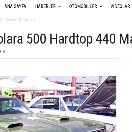
ANA SAYFA
HABERLER
OTOMOBILLER
VIDEOLAR
A
r
 500 Hardtop 440 Magnum
a
olara 500 Hardtop 440 
b
0
a
T
e
k
n
i