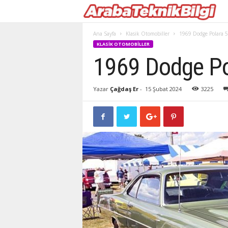
Ana Sayfa
Klasik Otomobiller
1969 Dodge Polara
KLASIK OTOMOBILLER
1969 Dodge P
Yazar
Çağdaş Er
-
15 Şubat 2024
3225