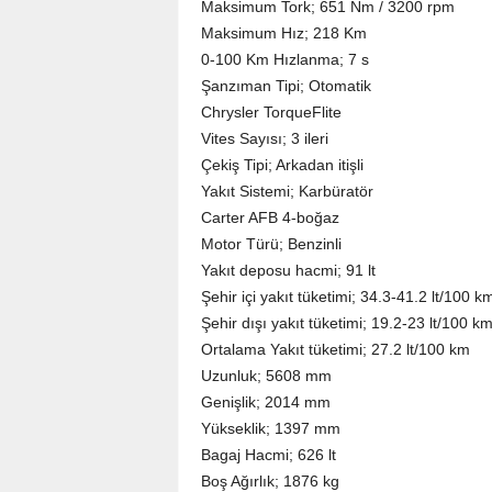
Maksimum Tork; 651 Nm / 3200 rpm
Maksimum Hız; 218 Km
0-100 Km Hızlanma; 7 s
Şanzıman Tipi; Otomatik
Chrysler TorqueFlite
Vites Sayısı; 3 ileri
Çekiş Tipi; Arkadan itişli
Yakıt Sistemi; Karbüratör
Carter AFB 4-boğaz
Motor Türü; Benzinli
Yakıt deposu hacmi; 91 lt
Şehir içi yakıt tüketimi; 34.3-41.2 lt/100 k
Şehir dışı yakıt tüketimi; 19.2-23 lt/100 k
Ortalama Yakıt tüketimi; 27.2 lt/100 km
Uzunluk; 5608 mm
Genişlik; 2014 mm
Yükseklik; 1397 mm
Bagaj Hacmi; 626 lt
Boş Ağırlık; 1876 kg